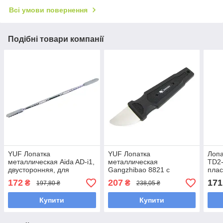
Всі умови повернення
Подібні товари компанії
YUF Лопатка
YUF Лопатка
Лопа
металлическая Aida AD-i1,
металлическая
TD2-
двусторонняя, для
Gangzhibao 8821 с
плас
разборки корпусов
пластиковой рукояткой,
розб
172
207
171
₴
₴
197,80 ₴
238,05 ₴
для разборки корпусов
Купити
Купити