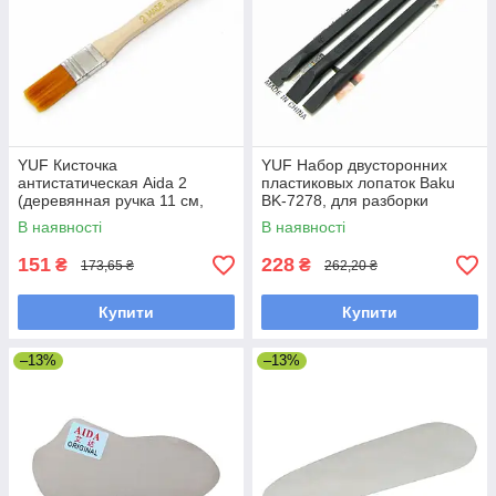
YUF Кисточка
YUF Набор двусторонних
антистатическая Aida 2
пластиковых лопаток Baku
(деревянная ручка 11 см,
BK-7278, для разборки
щетина 1.5 х 2.5 см)
корпусов (K-1, K-2, K-3)
В наявності
В наявності
151
228
₴
₴
173,65 ₴
262,20 ₴
Купити
Купити
–13%
–13%