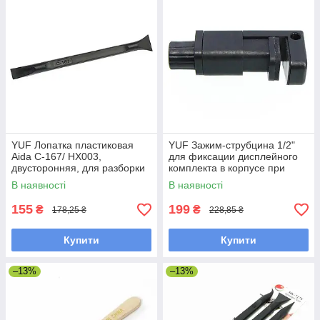
YUF Лопатка пластиковая
YUF Зажим-струбцина 1/2"
Aida C-167/ HX003,
для фиксации дисплейного
двусторонняя, для разборки
комплекта в корпусе при
корпусов
установке требующей
В наявності
В наявності
склеивания (рабочий ход 0-
15мм)
155
199
₴
₴
178,25 ₴
228,85 ₴
Купити
Купити
–13%
–13%