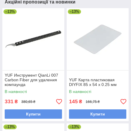
Акційні пропозиції та новинки
–13%
–13%
YUF Инструмент QianLi 007
Carbon Fiber для удаления
YUF Карта пластиковая
компаунда
DIYFIX 85 x 54 x 0.25 мм
В наявності
В наявності
331
145
₴
₴
380,65 ₴
166,75 ₴
Купити
Купити
–13%
–13%