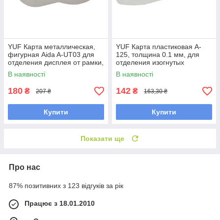
YUF Карта металлическая,
YUF Карта пластиковая A-
фигурная Aida A-UT03 для
125, толщина 0.1 мм, для
отделения дисплея от рамки,
отделения изогнутых
толщина 0.12 мм
дисплеев, задних стекол и
В наявності
В наявності
крышек от рамки
180
142
₴
₴
207 ₴
163,30 ₴
Купити
Купити
Показати ще
Про нас
87% позитивних з 123 відгуків за рік
Працює з 18.01.2010