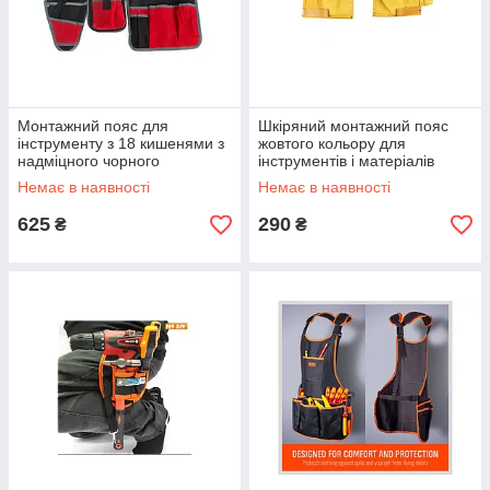
Монтажний пояс для
Шкіряний монтажний пояс
інструменту з 18 кишенями з
жовтого кольору для
надміцного чорного
інструментів і матеріалів
поліестеру з червоними
міцний і довговічний аксесуар
Немає в наявності
Немає в наявності
вставками
для робіт
625
290
₴
₴