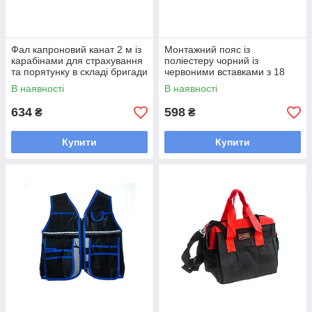
Фал капроновий канат 2 м із
Монтажний пояс із
карабінами для страхування
поліестеру чорний із
та порятунку в складі бригади
червоними вставками з 18
ПП2 статичне зусилля 7000 Н
кишенями для інструменту
В наявності
В наявності
634
598
₴
₴
Купити
Купити