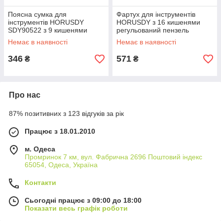
Поясна сумка для
Фартух для інструментів
інструментів HORUSDY
HORUSDY з 16 кишенями
SDY90522 з 9 кишенями
регульований пензель
легка водовідштовхувальна
водонепроникний нейлон
Немає в наявності
Немає в наявності
нейлонова 155x255 мм
легкий міцний
346
571
₴
₴
Про нас
87% позитивних з 123 відгуків за рік
Працює з 18.01.2010
м. Одеса
Промринок 7 км, вул. Фабрична 2696 Поштовий індекс
65054, Одеса, Україна
Контакти
Сьогодні працює з 09:00 до 18:00
Показати весь графік роботи