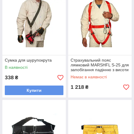
Сумка для шурупокрута
Страхувальний пояс
лямковий MARSHFL S-25 для
В наявності
запобігання падінню з висоти
та евакуації того, хто
338
Немає в наявності
₴
страждає
1 218
₴
Купити