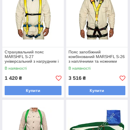
Страхувальний пояс
Пояс запобіжний
MARSHFL S-27
комбінований MARSHFL S-26
універсальний з нагрудним і
з наплічними та ножними
спинним кріпленням для
лямками для роботи на
В наявності
В наявності
робіт на висоті вага 18 кг
висоті
обхват талії 640-1500
1 420
3 516
₴
₴
Купити
Купити