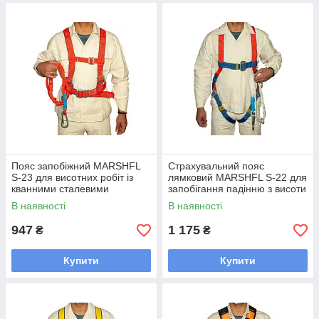
Пояс запобіжний MARSHFL
Страхувальний пояс
S-23 для висотних робіт із
лямковий MARSHFL S-22 для
кванними сталевими
запобігання падінню з висоти
кільцями й армованою
та евакуації того, хто
В наявності
В наявності
поліестеровою стрічкою
страждає
947
1 175
₴
₴
Купити
Купити