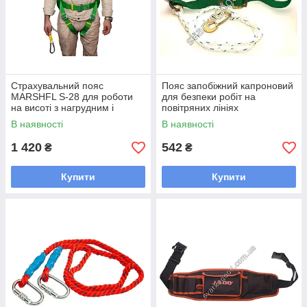
Страхувальний пояс
Пояс запобіжний капроновий
MARSHFL S-28 для роботи
для безпеки робіт на
на висоті з нагрудним і
повітряних лініях
спинним кріпленням розмір 1
електропередавач і
В наявності
В наявності
2 3 обхват талії 640-1500 мм
електричних станціях
1 420
542
₴
₴
Купити
Купити