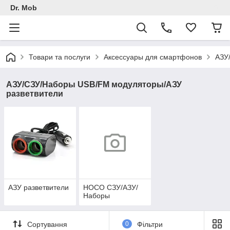
Dr. Mob
Товари та послуги
Аксессуары для смартфонов
АЗУ
АЗУ/СЗУ/Наборы USB/FM модуляторы/АЗУ
разветвители
АЗУ разветвители
HOCO СЗУ/АЗУ/
Наборы
Сортування
0
Фільтри