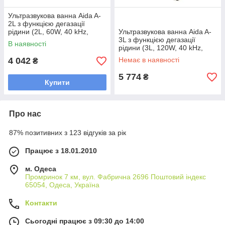
Ультразвукова ванна Aida A-
2L з функцією дегазації
рідини (2L, 60W, 40 kHz,
Ультразвукова ванна Aida A-
підігрівання до 80 г. C,
3L з функцією дегазації
В наявності
таймер до 30 хв.)
рідини (3L, 120W, 40 kHz,
підігрівання до 80 г. C,
4 042
Немає в наявності
₴
таймер до 30 хв.)
5 774
₴
Купити
Про нас
87% позитивних з 123 відгуків за рік
Працює з 18.01.2010
м. Одеса
Промринок 7 км, вул. Фабрична 2696 Поштовий індекс
65054, Одеса, Україна
Контакти
Сьогодні працює з 09:30 до 14:00