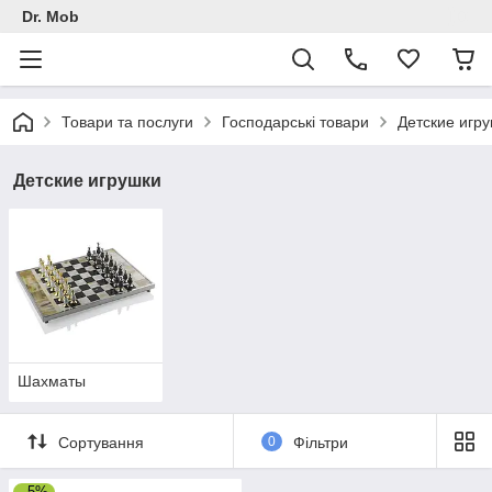
Dr. Mob
Товари та послуги
Господарські товари
Детские игр
Детские игрушки
Шахматы
Сортування
0
Фільтри
–5%