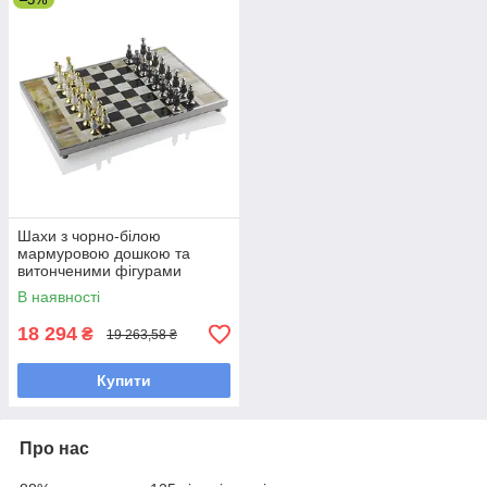
Шахи з чорно-білою
мармуровою дошкою та
витонченими фігурами
модель 9501 високої якості
В наявності
для гри та колекціонування
18 294
₴
19 263,58 ₴
Купити
Про нас