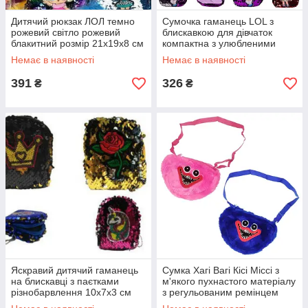
Дитячий рюкзак ЛОЛ темно
Сумочка гаманець LOL з
рожевий світло рожевий
блискавкою для дівчаток
блакитний розмір 21х19х8 см
компактна з улюбленими
для дівчаток
персонажами з якісного
Немає в наявності
Немає в наявності
матеріалу
391
326
₴
₴
Яскравий дитячий гаманець
Сумка Хагі Вагі Кісі Міссі з
на блискавці з паєтками
м'якого пухнастого матеріалу
різнобарвлення 10x7x3 см
з регульованим ремінцем
виготовлений з безпечних
для дітей та шанувальників