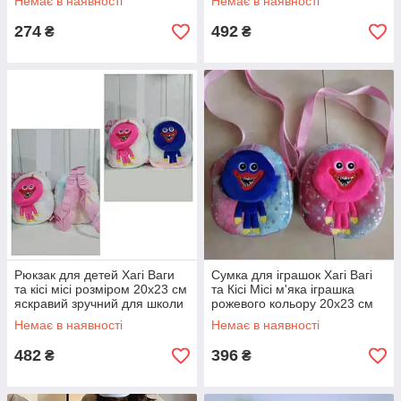
Немає в наявності
Немає в наявності
матеріалів
Poppy Playtime
274
492
₴
₴
Рюкзак для детей Хагі Ваги
Сумка для іграшок Хагі Вагі
та кісі місі розміром 20x23 см
та Кісі Місі м'яка іграшка
яскравий зручний для школи
рожевого кольору 20х23 см
та прогулянок
для дітей
Немає в наявності
Немає в наявності
482
396
₴
₴