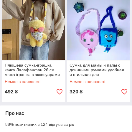
Плюшева сумка-іграшка
Сумка для мамы и папы с
качка Лалафанфан 26 см
длинными ручками удобная
м'яка іграшка з аксесуарами
и стильная для
для дітей
повседневного
Немає в наявності
Немає в наявності
использования
492
320
₴
₴
Про нас
88% позитивних з 124 відгуків за рік