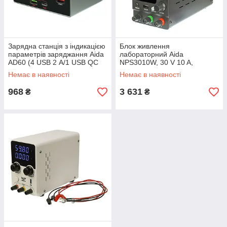
Зарядна станція з індикацією
Блок живлення
параметрів заряджання Aida
лабораторний Aida
AD60 (4 USB 2 А/1 USB QC
NPS3010W, 30 V 10 A,
3.0 A/ 1 Type-C PD 20W)
імпульсний, з цифровою
Немає в наявності
Немає в наявності
індикацією (V/A/W)
968
3 631
₴
₴