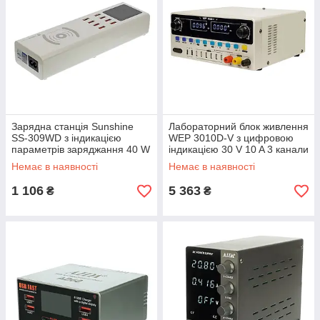
Зарядна станція Sunshine
Лабораторний блок живлення
SS-309WD з індикацією
WEP 3010D-V з цифровою
параметрів заряджання 40 W
індикацією 30 V 10 A 3 канали
8 USB-портів 5 V 1 A й
пам'яті 2 порти USB 5 V 2 A і
Немає в наявності
Немає в наявності
бездротовою зарядкою 10 W
6 портів USB 0V-30V 0A-10A
для
1 106
5 363
₴
₴