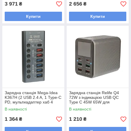
3 971
2 656
₴
₴
Купити
Купити
Зарядна станція Mega-Idea
Зарядна станція Relife Q4
K367H (2 USB 2.4 A, 1 Type-C
72W з індикацією USB QC
PD, мультиадаптер хаб 4
Type C 45W 65W для
USB 3.0)
швидкого заряджання
В наявності
В наявності
1 364
1 210
₴
₴