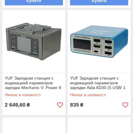
Купити
Купити
YUF Зарядная станция с
YUF Зарядная станция с
индикацией параметров
индикацией параметров
зарядки Mechanic V- Power 8
зарядки Aida AD30 (5 USB/ 1
Ultra 160W (6 Type C - PD
Type-C, Fast Charge 3.0,
Немає в наявності
Немає в наявності
20W/ 2 USB QC 3A/ Wireless
40W)
2 649,60
835
₴
₴