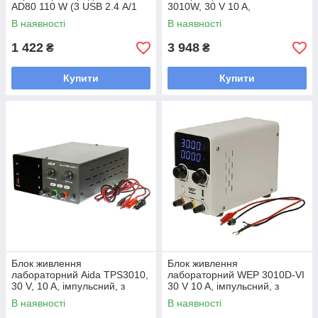
AD80 110 W (3 USB 2.4 А/1
3010W, 30 V 10 A,
USB QC 3A/ 3 Type-C PD
імпульсний, з цифровою
В наявності
В наявності
20W/1 Type-C PD 65W/
індикацією (V/A/W), USB
5V/2A
1 422
3 948
₴
₴
Купити
Купити
Блок живлення
Блок живлення
лабораторний Aida TPS3010,
лабораторний WEP 3010D-VI
30 V, 10 A, імпульсний, з
30 V 10 A, імпульсний, з
цифровою індикацією
цифровою індикацією (V/A),
В наявності
В наявності
(V/A/W), USB 5V/2A
USB QC 5V-12V/20W