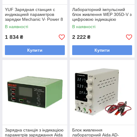
YUF Зарядная станция с
Лабораторний імпульсний
индикацией параметров
блок живлення WEP 305D-V з
зарядки Mechanic V- Power 8
цифровою індикацією
Pro 110W (6 USB 2.4А/ 1 USB
напруги та струму 30 V 5 A
В наявності
В наявності
QC 3A/ 1 Type C - PD 20W/
USB QC 5V-12V потужністю
20 W
1 834
2 222
₴
₴
Купити
Купити
Зарядна станція з індикацією
Блок живлення
параметрів заряджання Aida
лабораторний Aida AD-