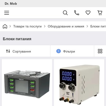
Dr. Mob
Товари та послуги
Оборудование и химия
Блоки пи
Блоки питания
Сортування
0
Фільтри