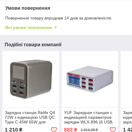
Умови повернення
Повернення товару впродовж 14 днів за домовленістю
Всі умови повернення
Подібні товари компанії
Зарядна станція Relife Q4
YUF Зарядная станция с
Заря
72W з індикацією USB QC
индикацией параметров
інди
Type C 45W 65W для
зарядки WLX-896 (6 USB,
заря
швидкого заряджання
Fast Charge 3.0, 40W)
W (3
1 210
882
1 4
₴
₴
1 014,30 ₴
3A/ 