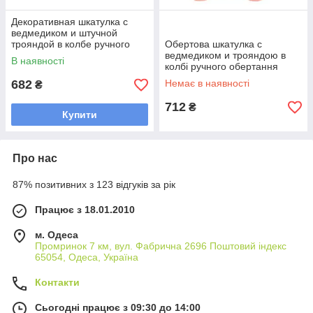
Декоративная шкатулка с
ведмедиком и штучной
трояндой в колбе ручного
Обертова шкатулка с
вращения размер 13x10 см
ведмедиком и трояндою в
В наявності
из пластика
колбі ручного обертання
16х13 см декоративний
682
Немає в наявності
₴
аксесуар для подарунка
712
₴
Купити
Про нас
87% позитивних з 123 відгуків за рік
Працює з 18.01.2010
м. Одеса
Промринок 7 км, вул. Фабрична 2696 Поштовий індекс
65054, Одеса, Україна
Контакти
Сьогодні працює з 09:30 до 14:00