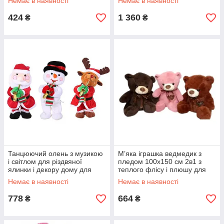
Немає в наявності
Немає в наявності
батареї
дітей
424
1 360
₴
₴
Танцюючий олень з музикою
М’яка іграшка ведмедик з
і світлом для різдвяної
пледом 100x150 см 2в1 з
ялинки і декору дому для
теплого флісу і плюшу для
дітей Санта-Клаус іграшка-
дітей універсальний
Немає в наявності
Немає в наявності
сніговик
подарунок
778
664
₴
₴