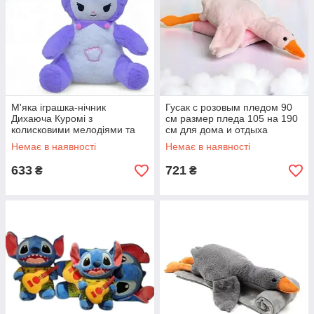
М'яка іграшка-нічник
Гусак с розовым пледом 90
Дихаюча Куромі з
см размер пледа 105 на 190
колисковими мелодіями та
см для дома и отдыха
підсвічуванням для
Немає в наявності
Немає в наявності
спокійного сну 28 см
633
721
₴
₴