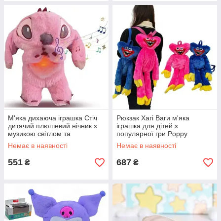
М'яка дихаюча іграшка Стіч
Рюкзак Хагі Ваги м'яка
дитячий плюшевий нічник з
іграшка для дітей з
музикою світлом та
популярної гри Poppy
ритмічним диханням
Playtime яскравий плюшевий
Немає в наявності
Немає в наявності
антистресова 30 см блакитна
рюкзак для дрібниць
551
687
₴
₴