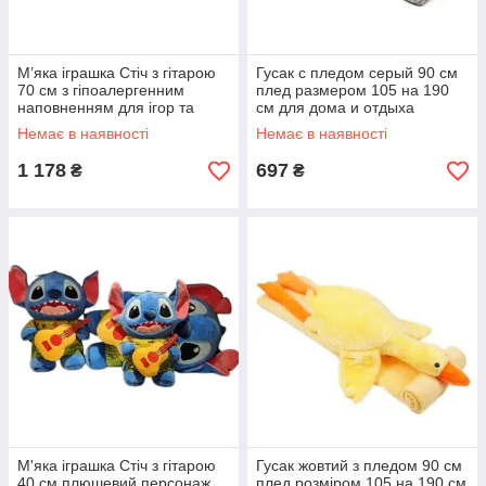
М’яка іграшка Стіч з гітарою
Гусак с пледом серый 90 см
70 см з гіпоалергенним
плед размером 105 на 190
наповненням для ігор та
см для дома и отдыха
подарунків
Немає в наявності
Немає в наявності
1 178
697
₴
₴
М'яка іграшка Стіч з гітарою
Гусак жовтий з пледом 90 см
40 см плюшевий персонаж
плед розміром 105 на 190 см