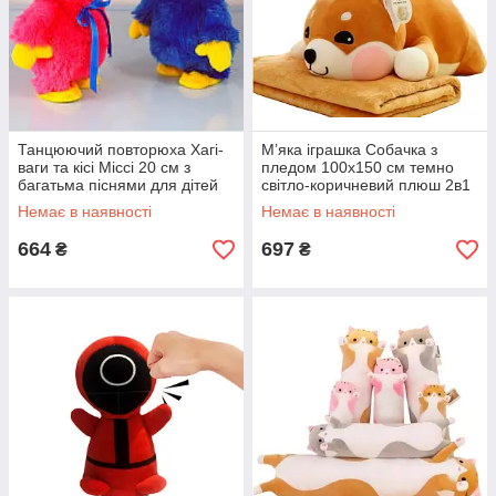
Танцюючий повторюха Хагі-
М’яка іграшка Собачка з
ваги та кісі Міссі 20 см з
пледом 100x150 см темно
багатьма піснями для дітей
світло-коричневий плюш 2в1
для обіймів і сну
Немає в наявності
Немає в наявності
664
697
₴
₴