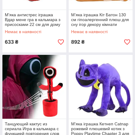
М'яка антистрес іграшка
М’яка іграшка Кіт Батон 130
Вдар мене гра в кальмара з
см гіпоалергенний плюш для
присосками 22 см для дому
сну ігор декору кімнати
та роботи з звуковими
коричневий сірий рожевий
Немає в наявності
Немає в наявності
ефектами
633
892
₴
₴
Танцующий кактус из
М'яка іграшка Кетнеп Catnap
сериала Игра в кальмара с
рожевий плюшевий котик з
функцией повторения слов
Poppy Playtime Chapter 3 для