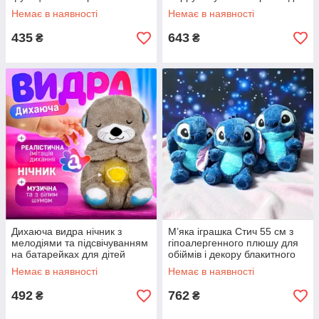
мягкий безопасный для
дітей і колекціонерів
Немає в наявності
Немає в наявності
детей светящийся игрушка
435
643
₴
₴
Дихаюча видра нічник з
М’яка іграшка Стич 55 см з
мелодіями та підсвічуванням
гіпоалергенного плюшу для
на батарейках для дітей
обіймів і декору блакитного
м'яка іграшка комфортного
кольору з рожевими вушками
Немає в наявності
Немає в наявності
сну
492
762
₴
₴