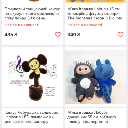
Плюшевий танцюючий кактус
М’яка іграшка Labubu 15 см
на акумуляторі з можливістю
колекційна фігурка-сюрприз
співу понад 50 пісень
The Monsters сезон 3 Big into
зелений 32х12х12 см
Energy преміум плюш
Немає в наявності
Немає в наявності
435
349
₴
₴
Кактус Чебурашка танцюрист
М’яка іграшка Лабубу
і співак з LED лампочками
дракончик 55 см з м’якого
для святкового вигляду
плюшу гіпоалергенне
висота 33 см живлення 3 AA
наповнення безпечна для