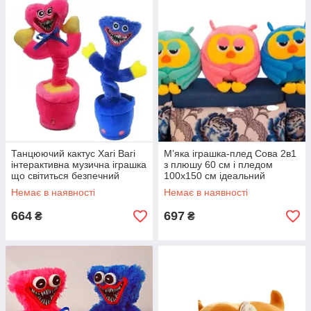
Танцюючий кактус Хагі Вагі
М’яка іграшка-плед Сова 2в1
інтерактивна музична іграшка
з плюшу 60 см і пледом
що світиться безпечний
100х150 см ідеальний
матеріал USB акумулятор
подарунок для дітей та
Немає в наявності
Немає в наявності
для дітей
дорослих
664
697
₴
₴