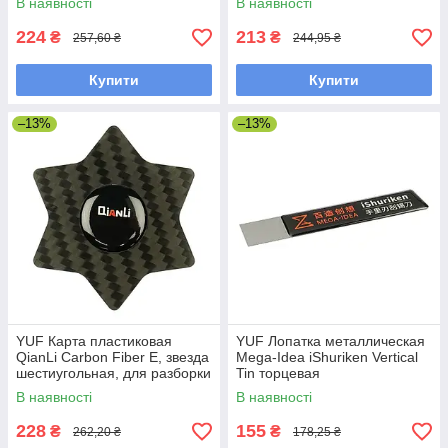
В наявності
В наявності
мм
224
213
₴
₴
257,60 ₴
244,95 ₴
Купити
Купити
–13%
–13%
YUF Карта пластиковая
YUF Лопатка металлическая
QianLi Carbon Fiber E, звезда
Mega-Idea iShuriken Vertical
шестиугольная, для разборки
Tin торцевая
В наявності
В наявності
228
155
₴
₴
262,20 ₴
178,25 ₴