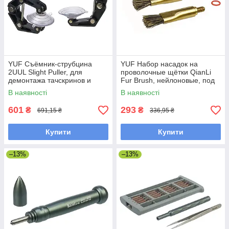
YUF Съёмник-струбцина
YUF Набор насадок на
2UUL Slight Puller, для
проволочные щётки QianLi
демонтажа тачскринов и
Fur Brush, нейлоновые, под
дисплейных модулей,
ручки с цанговыми зажимами
В наявності
В наявності
комплект 2 шт, рабочий ход
QianLi и Mega-Idea (3 шт)
0-60мм
601
293
₴
₴
691,15 ₴
336,95 ₴
Купити
Купити
–13%
–13%