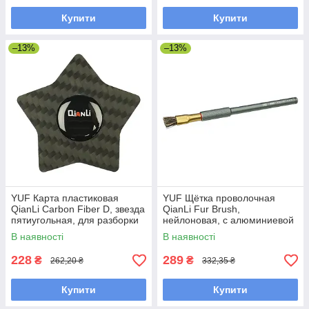
Купити
Купити
–13%
–13%
YUF Карта пластиковая
YUF Щётка проволочная
QianLi Carbon Fiber D, звезда
QianLi Fur Brush,
пятиугольная, для разборки
нейлоновая, с алюминиевой
ручкой 012 iHilt
В наявності
В наявності
228
289
₴
₴
262,20 ₴
332,35 ₴
Купити
Купити