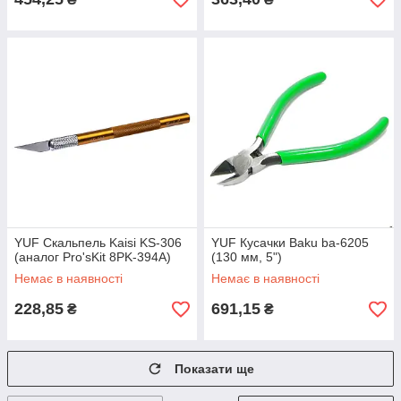
YUF Скальпель Kaisi KS-306
YUF Кусачки Baku ba-6205
(аналог Pro'sKit 8PK-394A)
(130 мм, 5")
Немає в наявності
Немає в наявності
228,85
691,15
₴
₴
Показати ще