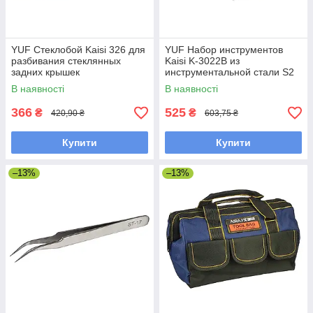
YUF Стеклобой Kaisi 326 для
YUF Набор инструментов
разбивания стеклянных
Kaisi K-3022B из
задних крышек
инструментальной стали S2
(ручка, 20 бит, пинцет)
В наявності
В наявності
366
525
₴
₴
420,90 ₴
603,75 ₴
Купити
Купити
–13%
–13%