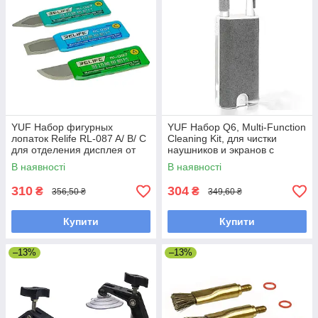
YUF Набор фигурных
YUF Набор Q6, Multi-Function
лопаток Relife RL-087 A/ B/ C
Cleaning Kit, для чистки
для отделения дисплея от
наушников и экранов с
рамки, толщина 0.3 мм с
распылителем и щетками
В наявності
В наявності
тонкими наконечниками (0.1
мм)
310
304
₴
₴
356,50 ₴
349,60 ₴
Купити
Купити
–13%
–13%