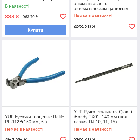
+2.0)
алюминиевая, с
В наявності
автоматическим цанговым
зажимом для лезвий
838
Немає в наявності
₴
963,70 ₴
скальпеля и металлических
лопаток
423,20
₴
Купити
YUF Ручка скальпеля QianLi
YUF Кусачки торцевые Relife
iHandy TX01, 140 мм (под
RL-112B(150 мм, 6")
лезвия RJ 10, 11, 15)
Немає в наявності
Немає в наявності
454,25
363,40
₴
₴