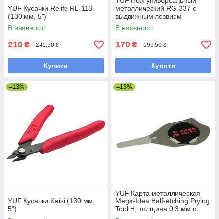
YUF Нож универсальный
YUF Кусачки Relife RL-113
металлический RG-337 с
(130 мм, 5")
выдвижным лезвием
В наявності
В наявності
210
170
₴
₴
241,50 ₴
195,50 ₴
Купити
Купити
–13%
–13%
YUF Карта металлическая
YUF Кусачки Kaisi (130 мм,
Mega-Idea Half-etching Prying
5")
Tool H, толщина 0.3 мм с
тонким наконечником 0.16