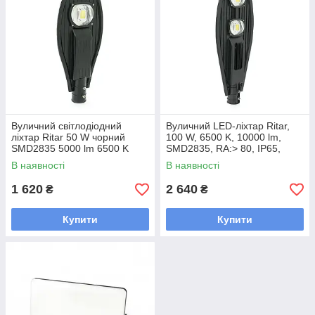
Вуличний світлодіодний
Вуличний LED-ліхтар Ritar,
ліхтар Ritar 50 W чорний
100 W, 6500 K, 10000 lm,
SMD2835 5000 lm 6500 K
SMD2835, RA:> 80, IP65,
IP65 алюмінієвий
Black, 720*270*90mm
В наявності
В наявності
490x210x85mm для
освітлення вулиць парків і
1 620
2 640
₴
₴
Купити
Купити