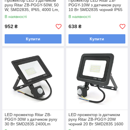
Прожектор LED з датчиком
Прожектор LED Ritar ZB-
руху Ritar ZB-PGGY-50W, 50
PGGY-10W з датчиком руху
W, SMD2835, IP65, 4000 Lm,
10 Вт SMD2835 чорний IP65
6500 K (100%), Ra>70,
800 Лм 6500 K для
В наявності
В наявності
182*146*40 mm, Black
освітлення дворів під'їздів і
952
638
₴
₴
Купити
Купити
LED прожектор Ritar ZB-
LED прожектор із датчиком
PGGY-30W з датчиком руху
руху Ritar ZB-PGGY-20W
30 Вт SMD2835 2400Lm
чорний 20 Вт SMD2835 1600
колірна температура 6500K
Лм 6500K IP65 113x106.5x40