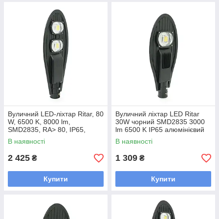
Вуличний LED-ліхтар Ritar, 80
Вуличний ліхтар LED Ritar
W, 6500 K, 8000 lm,
30W чорний SMD2835 3000
SMD2835, RA> 80, IP65,
lm 6500 K IP65 алюмінієвий
Black, 720*270*90mm
розмір 49021085mm для
В наявності
В наявності
освітлення вулиць парків і
дворів
2 425
1 309
₴
₴
Купити
Купити