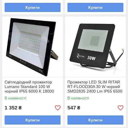
Купити
Купити
Світлодіодний прожектор
Прожектор LED SLIM RITAR
Lumano Standard 100 W
RT-FLOOD30A 30 W чорний
чорний IP65 6000 K 18000
SMD2835 2400 Lm IP65 6500
Lm для зовнішнього
K з високим індексом
В наявності
В наявності
освітлення будівель стоянок і
кольоропередавання Ra
ландшафтів 220 В
вище 70 для
1 352
547
₴
₴
Купити
Купити