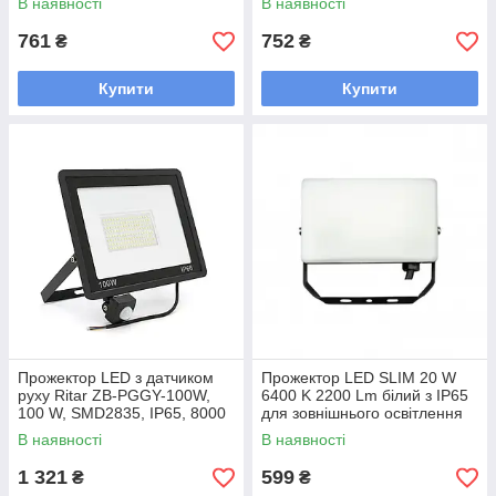
В наявності
В наявності
IP65 чорний алюмінієвий
мм для освітлення дворів
корпус
761
752
₴
₴
Купити
Купити
Прожектор LED з датчиком
Прожектор LED SLIM 20 W
руху Ritar ZB-PGGY-100W,
6400 K 2200 Lm білий з IP65
100 W, SMD2835, IP65, 8000
для зовнішнього освітлення
Lm, 6500 K (100%), Ra>70,
170-265V
В наявності
В наявності
1 321
599
₴
₴