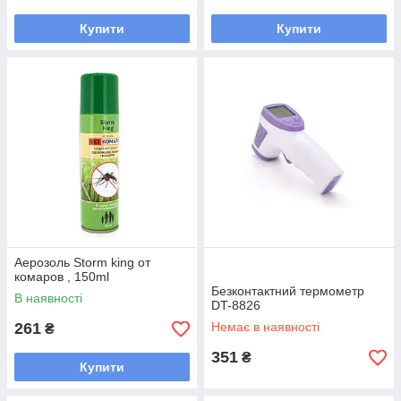
Купити
Купити
Аерозоль Storm king от
комаров , 150ml
Безконтактний термометр
В наявності
DT-8826
261
Немає в наявності
₴
351
₴
Купити