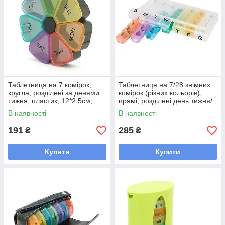
Таблетниця на 7 комірок,
Таблетниця на 7/28 знімних
кругла, розділені за денями
комірок (різних кольорів),
тижня, пластик, 12*2.5см,
прямі, розділені день тижня/
Black
часу доби, пластик,
В наявності
В наявності
19.7*11*3.8 см
191
285
₴
₴
Купити
Купити