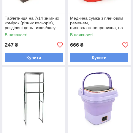
Таблетниця на 7/14 знімних
Медична сумка з плечовим
комірок (різних кольорів),
ременем,
розділені день тижня/часу
пиловологонепроникна, на
доби, пластик, 19.3*7.4*3.6
змійці, червона, 27*19*20 см
В наявності
В наявності
см, комірки
247
666
₴
₴
Купити
Купити