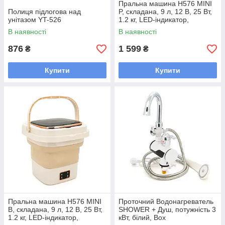
Пральна машина H576 MINI
Полиця підлогова над
P, складана, 9 л, 12 В, 25 Вт,
унітазом YT-526
1.2 кг, LED-індикатор,
електронне керування,
В наявності
В наявності
29,5*29,5 (14.5) мм, пластик,
876
1 599
₴
₴
Купити
Купити
Пральна машина H576 MINI
Проточний Водонагреватeль
B, складана, 9 л, 12 В, 25 Вт,
SHOWER + Душ, потужність 3
1.2 кг, LED-індикатор,
кВт, білий, Box