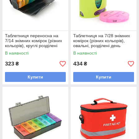
Таблетниця переносна на
Таблетниця на 7/28 знімних
7/14 знімних комірок (різних
комірок (різних кольорів),
кольорів), круглі розділені
овальні, розділені день
день тижня/часу доби,
тижня/часу доби, пластик,
В наявності
В наявності
9.6*6*12см
323
434
₴
₴
Купити
Купити