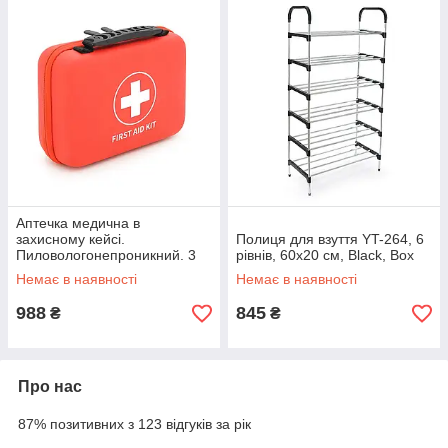
Аптечка медична в
захисному кейсі.
Полиця для взуття YT-264, 6
Пиловологонепроникний. 3
рівнів, 60х20 см, Black, Box
відділення. Комплект першої
Немає в наявності
Немає в наявності
допомоги: ножиці, бинти,
пластирі,
988
845
₴
₴
Про нас
87% позитивних з 123 відгуків за рік