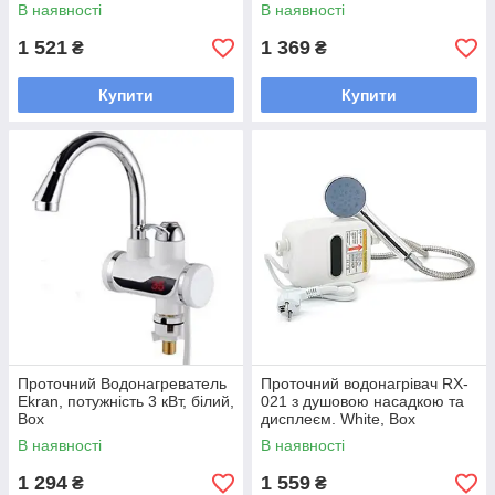
електронне керування,
В наявності
В наявності
29,5*29,5 (14.5) мм, пластик,
1 521
1 369
₴
₴
Купити
Купити
Проточний Водонагреватeль
Проточний водонагрівач RX-
Ekran, потужність 3 кВт, білий,
021 з душовою насадкою та
Box
дисплеєм. White, Box
В наявності
В наявності
1 294
1 559
₴
₴