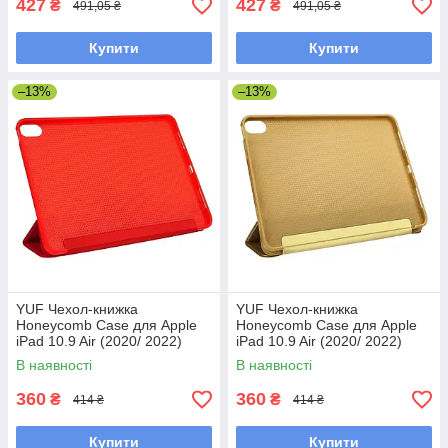
427
427
₴
₴
491,05 ₴
491,05 ₴
Купити
Купити
–13%
–13%
YUF Чехол-книжка
YUF Чехол-книжка
Honeycomb Case для Apple
Honeycomb Case для Apple
iPad 10.9 Air (2020/ 2022)
iPad 10.9 Air (2020/ 2022)
цвет 04 красный
цвет 05 золотистый
В наявності
В наявності
360
360
₴
₴
414 ₴
414 ₴
Купити
Купити