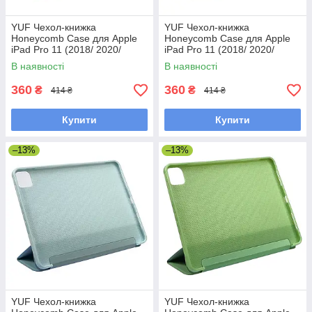
YUF Чехол-книжка
YUF Чехол-книжка
Honeycomb Case для Apple
Honeycomb Case для Apple
iPad Pro 11 (2018/ 2020/
iPad Pro 11 (2018/ 2020/
2021) цвет 13 песочно-
2021) цвет 02 оранжевый
В наявності
В наявності
розовый
360
360
₴
₴
414 ₴
414 ₴
Купити
Купити
–13%
–13%
YUF Чехол-книжка
YUF Чехол-книжка