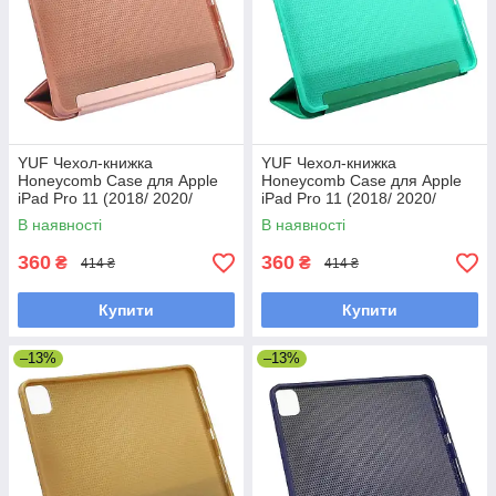
YUF Чехол-книжка
YUF Чехол-книжка
Honeycomb Case для Apple
Honeycomb Case для Apple
iPad Pro 11 (2018/ 2020/
iPad Pro 11 (2018/ 2020/
2021) цвет 06 розово-
2021) цвет 07 бирюзовый
В наявності
В наявності
золотистый
360
360
₴
₴
414 ₴
414 ₴
Купити
Купити
–13%
–13%