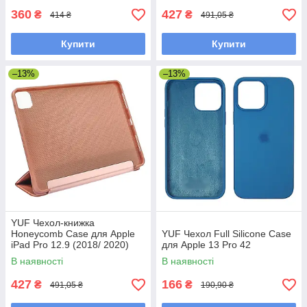
360
427
₴
₴
414 ₴
491,05 ₴
Купити
Купити
–13%
–13%
YUF Чехол-книжка
Honeycomb Case для Apple
YUF Чехол Full Silicone Case
iPad Pro 12.9 (2018/ 2020)
для Apple 13 Pro 42
цвет 06 розово-золотистый
В наявності
В наявності
427
166
₴
₴
491,05 ₴
190,90 ₴