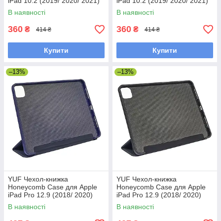
iPad 10.2 (2019/ 2020/ 2021)
iPad 10.2 (2019/ 2020/ 2021)
цвет 05 золотистый
цвет 04 красный
В наявності
В наявності
360
360
₴
₴
414 ₴
414 ₴
Купити
Купити
–13%
–13%
YUF Чехол-книжка
YUF Чехол-книжка
Honeycomb Case для Apple
Honeycomb Case для Apple
iPad Pro 12.9 (2018/ 2020)
iPad Pro 12.9 (2018/ 2020)
цвет 01 темно-синий
цвет 09 черный
В наявності
В наявності