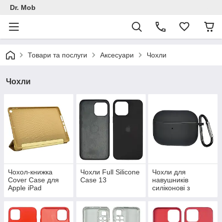
Dr. Mob
Товари та послуги
Аксесуари
Чохли
Чохли
Чохол-книжка
Чохли Full Silicone
Чохли для
Cover Case для
Case 13
навушників
Apple iPad
силіконові з
карабіном Люкс