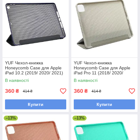
YUF Чехол-книжка
YUF Чехол-книжка
Honeycomb Case для Apple
Honeycomb Case для Apple
iPad 10.2 (2019/ 2020/ 2021)
iPad Pro 11 (2018/ 2020/
цвет 01 темно-синий
2021) цвет 03 серый
В наявності
В наявності
360
360
₴
₴
414 ₴
414 ₴
Купити
Купити
–13%
–13%