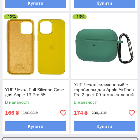
Купити
Купити
–13%
–13%
YUF Чехол силиконовый с
YUF Чехол Full Silicone Case
карабином для Apple AirPods
для Apple 13 Pro 55
Pro 2 цвет 09 темно-зеленый
Люкс
В наявності
В наявності
166
174
₴
₴
190,90 ₴
200,10 ₴
Купити
Купити