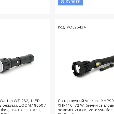
Купити
8
POL26434
 Watton WT-282, 1LED
Ліхтар ручний Voltronic XHP90
 2 режими, ZOOM,18650 /
XHP110, 72 W, бічний світлоді
lack, IP40, СЗП + АЗП,
режимів, ZOOM, 2х18650/без А