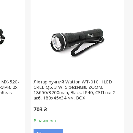
 MX-520-
Ліхтар ручний Watton WT-010, 1LED
жими, 2х
CREE Q5, 3 W, 5 режимів, ZOOM,
кабель
18650/3200mah, Black, IP40, СЗП під 2
акб, 180х45х34 мм, BOX
703 ₴
В наявності