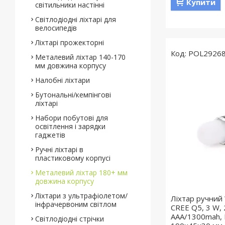
Купити
світильники настінні
Світлодіодні ліхтарі для
велосипедів
Ліхтарі прожекторні
POL2926
Металевий ліхтар 140-170
мм довжина корпусу
Налобні ліхтари
Бутональні/кемпінгові
ліхтарі
Набори побутові для
освітлення і зарядки
гаджетів
Ручні ліхтарі в
пластиковому корпусі
Металевий ліхтар 180+ мм
довжина корпусу
Ліхтари з ультрафіолетом/
Ліхтар ручний
інфрачервоним світлом
CREE Q5, 3 W,
ААА/1300mah, B
Світлодіодні стрічки