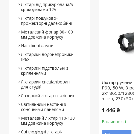
Ліхтарі від прикурювача/з
крокодилами 12V
Ліхтарі пошуково-
прожекторні далекобійні
Металевий фонар 80-100
мм довжина корпусу
Настільні лампи
Ліхтарики водонепроникні
IP68
Ліхтарики підствольні з
кріпленнями
Ліхтарики спеціалізовані
Ліхтар ручний 
для студій
P90, 50 W, 3 
2х18650/12800 
Лазерний ліхтар-вказівник
micro, 230х50
Світильники настінні з
сонячними панелями
1 446 ₴
Металевий ліхтар 110-130
В наявності
мм довжина корпусу
Світлодіодні ліхтарі-