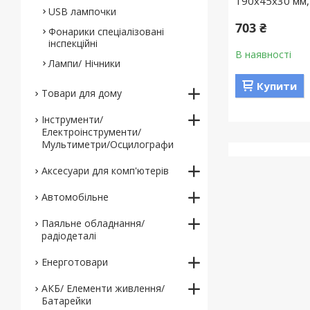
190х45х30 мм
USB лампочки
703 ₴
Фонарики спеціалізовані
інспекційні
В наявності
Лампи/ Нічники
Купити
Товари для дому
Інструменти/
Електроінструменти/
Мультиметри/Осцилографи
Аксесуари для комп'ютерів
Автомобільне
Паяльне обладнання/
радіодеталі
Енерготовари
АКБ/ Елементи живлення/
Батарейки