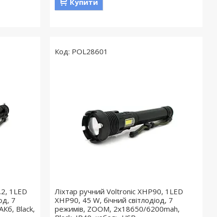
Купити
POL28601
.2, 1LED
Ліхтар ручний Voltronic XHP90, 1LED
од, 7
XHP90, 45 W, бічний світлодіод, 7
Кб, Black,
режимів, ZOOM, 2х18650/6200mah,