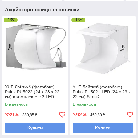
Акційні пропозиції та новинки
–13%
–13%
YUF Лайткуб (фотобокс)
YUF Лайткуб (фотобокс)
Puluz PU5022 (24 х 23 х 22
Puluz PU5021 LED (24 х 23 х
см) в комплекте с 2 LED
22 см) белый
панелями белый
В наявності
В наявності
339
392
₴
₴
389,85 ₴
450,80 ₴
Купити
Купити