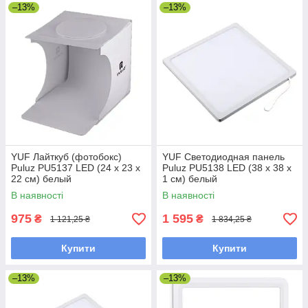
–13%
–13%
YUF Лайткуб (фотобокс)
YUF Светодиодная панель
Puluz PU5137 LED (24 х 23 х
Puluz PU5138 LED (38 х 38 х
22 см) белый
1 см) белый
В наявності
В наявності
975
1 595
₴
₴
1 121,25 ₴
1 834,25 ₴
Купити
Купити
–13%
–13%