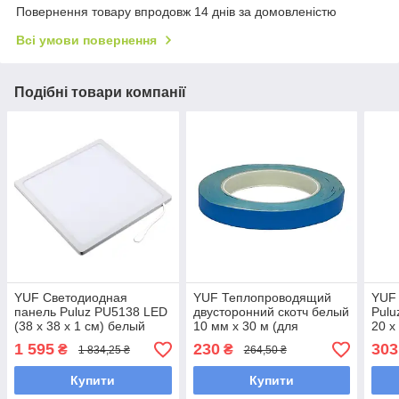
Повернення товару впродовж 14 днів за домовленістю
Всі умови повернення
Подібні товари компанії
YUF Светодиодная
YUF Теплопроводящий
YUF 
панель Puluz PU5138 LED
двусторонний скотч белый
Pulu
(38 х 38 х 1 см) белый
10 мм x 30 м (для
20 х
транзисторов и LED
1 595
230
303
₴
₴
1 834,25 ₴
264,50 ₴
профилей)
Купити
Купити