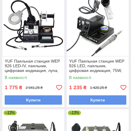
YUF Паяльная станция WEP
YUF Паяльная станция WEP
926 LED-IV, паяльник,
926 LED, паяльник,
цифровая индикация, лупа,
цифровая индикация, 75W,
подсветка, держатели плат и
200-480 гр C
В наявності
В наявності
припоя, 60W, 90-400 гр C
1 775
1 235
₴
₴
2 041,25 ₴
1 420,25 ₴
Купити
Купити
–13%
–13%