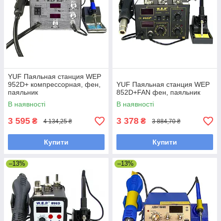
YUF Паяльная станция WEP
952D+ компрессорная, фен,
YUF Паяльная станция WEP
паяльник
852D+FAN фен, паяльник
В наявності
В наявності
3 595
3 378
₴
₴
4 134,25 ₴
3 884,70 ₴
Купити
Купити
–13%
–13%