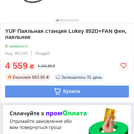
YUF Паяльная станция Lukey 852D+FAN фен,
паяльник
В наявності
Код: W1100
Роздріб
4 559
₴
5 242,85 ₴
Економія
683.85 ₴
Залишилось
31 день
Купити