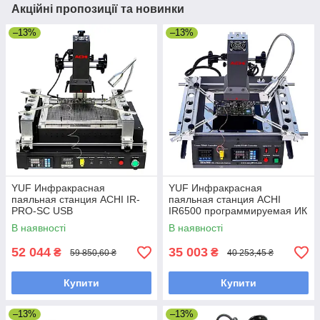
Акційні пропозиції та новинки
–13%
–13%
YUF Инфракрасная
YUF Инфракрасная
паяльная станция ACHI IR-
паяльная станция ACHI
PRO-SC USB
IR6500 программируемая ИК
(программируемая, с ИК
пушка с регулируемым
В наявності
В наявності
пушкой, большим ИК
штативом, держателем плат,
преднагревателем и
нижним подогревом
52 044
35 003
₴
₴
59 850,60 ₴
40 253,45 ₴
держателем плат)
Купити
Купити
–13%
–13%