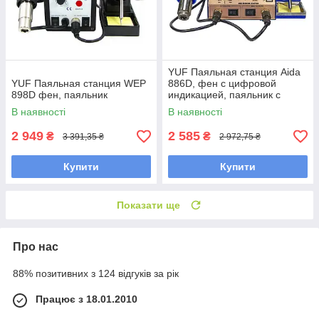
YUF Паяльная станция Aida
YUF Паяльная станция WEP
886D, фен с цифровой
898D фен, паяльник
индикацией, паяльник с
аналоговой регулировкой t,
В наявності
В наявності
USB 5V 2A
2 949
2 585
₴
₴
3 391,35 ₴
2 972,75 ₴
Купити
Купити
Показати ще
Про нас
88% позитивних з 124 відгуків за рік
Працює з 18.01.2010