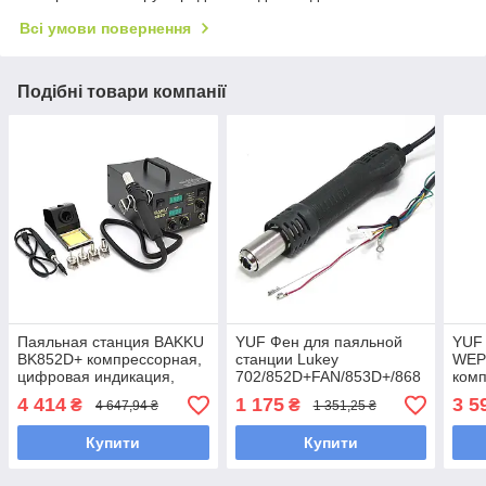
Всі умови повернення
Подібні товари компанії
Паяльная станция BAKKU
YUF Фен для паяльной
YUF
BK852D+ компрессорная,
станции Lukey
WEP
цифровая индикация,
702/852D+FAN/853D+/868
комп
фен, паяльник
паял
4 414
1 175
3 5
₴
₴
4 647,94 ₴
1 351,25 ₴
(325*275*202) 4,46 кг
Купити
Купити