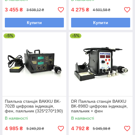
3 455
4 275
₴
₴
3 638,12 ₴
4 501,58 ₴
Купити
Купити
–5%
–5%
Паяльна станція BAKKU BK-
DR Паяльна станція BAKKU
702B цифрова індикація,
BK-898D цифрова індикація,
фен, паяльник (325*270*190)
паяльник + фен
4,88 кг
(260*170*157) 2,28 кг
В наявності
В наявності
4 985
4 792
₴
₴
5 249,20 ₴
5 045,98 ₴