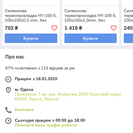
Силіконова
Силіконова
Силі
термопрокладка HY-100-5,
термопрокладка HY-100-5,
терм
100x100x0,5 mm, без
100x100x1,0mm, без
100x
клею, Dark Grey, >8,0W/m-
клею, Dark Grey, >8,0W/m-
Gray
702
1 416
245
₴
₴
K, -40° E240°, питома вага
K, -40° E240°, нудна вага
E240
-2g/cm3, OEM
-2g/cm3, OEM
-2g/
Купити
Купити
Про нас
87% позитивних з 123 відгуків за рік
Працює з 18.01.2010
м. Одеса
Промринок 7 км, вул. Фабрична 2696 Поштовий індекс
65054, Одеса, Україна
Контакти
Сьогодні працює з 09:00 до 18:00
Показати весь графік роботи