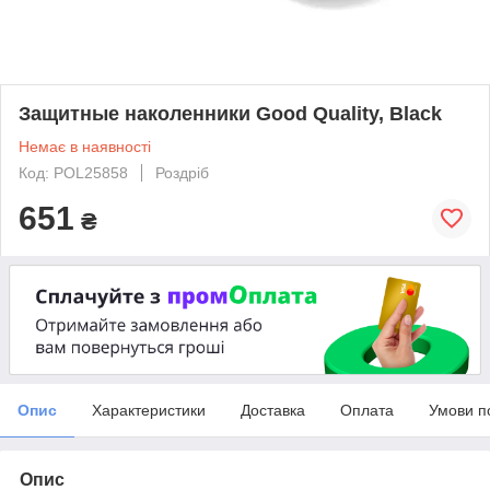
Защитные наколенники Good Quality, Black
Немає в наявності
Код: POL25858
Роздріб
651
₴
Опис
Характеристики
Доставка
Оплата
Умови п
Опис