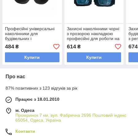
Професійні універсальні
Захисні наколінники чорні
Захи
наколінники для
з прозорою накладкою
буді
будівельних і
професійні для роботи на
з ре
промислових робіт з
колінах з АБС і EVA 27 см
реме
484
614
674
₴
₴
ударостійкої пластмаси
х 21 см
вста
чорні
см 
Купити
Купити
Про нас
87% позитивних з 123 відгуків за рік
Працює з 18.01.2010
м. Одеса
Промринок 7 км, вул. Фабрична 2696 Поштовий індекс
65054, Одеса, Україна
Контакти