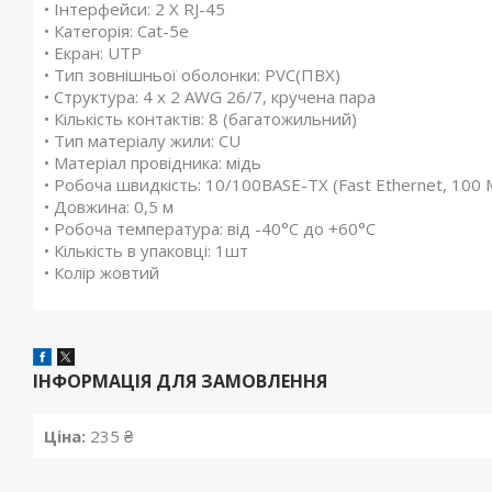
• Інтерфейси: 2 Х RJ-45
• Категорія: Cat-5е
• Екран: UTP
• Тип зовнішньої оболонки: PVC(ПВХ)
• Структура: 4 х 2 AWG 26/7, кручена пара
• Кількість контактів: 8 (багатожильний)
• Тип матеріалу жили: СU
• Матеріал провідника: мідь
• Робоча швидкість: 10/100BASE-TX (Fast Ethernet, 100 
• Довжина: 0,5 м
• Робоча температура: від -40°C до +60°C
• Кількість в упаковці: 1шт
• Колір жовтий
ІНФОРМАЦІЯ ДЛЯ ЗАМОВЛЕННЯ
Ціна:
235 ₴