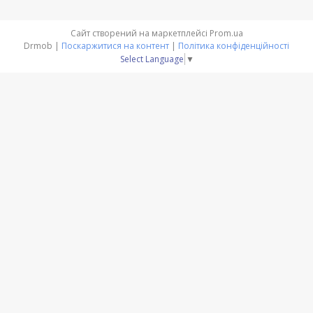
Сайт створений на маркетплейсі
Prom.ua
Drmob |
Поскаржитися на контент
|
Політика конфіденційності
Select Language
▼