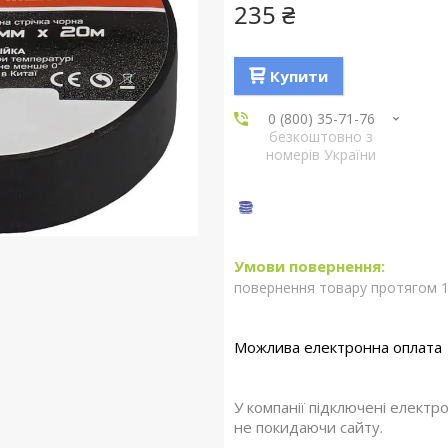
235 ₴
Купити
0 (800) 35-71-76
безкоштовно з
номерів України
повернення товару протягом 1
У компанії підключені електр
не покидаючи сайту.