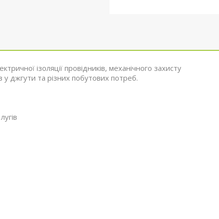
ктричної ізоляції провідників, механічного захисту
в у джгути та різних побутових потреб.
 лугів