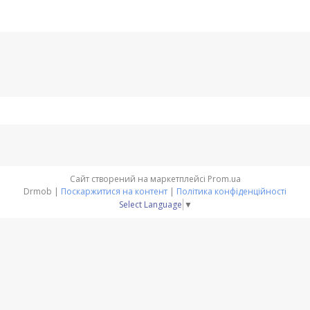
Сайт створений на маркетплейсі
Prom.ua
Drmob |
Поскаржитися на контент
|
Політика конфіденційності
Select Language
▼