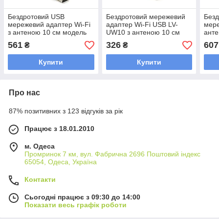
Бездротовий USB
Бездротовий мережевий
Без
мережевий адаптер Wi-Fi
адаптер Wi-Fi USB LV-
мере
з антеною 10 см модель
UW10 з антеною 10 см
ант
LVCLUW07BT 8723DU
стандарт 802.11bgn
MW1
561
326
607
₴
₴
стандарт 80211bgn
швидкість 150 Мбіт сек
швид
швидкість 150MB частота
частота 2.4 ГГц підтримка
част
Купити
Купити
24GHz
з Wi
Про нас
87% позитивних з 123 відгуків за рік
Працює з 18.01.2010
м. Одеса
Промринок 7 км, вул. Фабрична 2696 Поштовий індекс
65054, Одеса, Україна
Контакти
Сьогодні працює з 09:30 до 14:00
Показати весь графік роботи