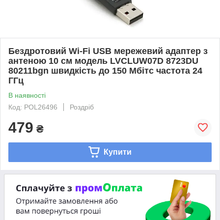
Бездротовий Wi-Fi USB мережевий адаптер з
антеною 10 см модель LVCLUW07D 8723DU
80211bgn швидкість до 150 Мбітс частота 24
ГГц
В наявності
Код: POL26496
Роздріб
479
₴
Купити