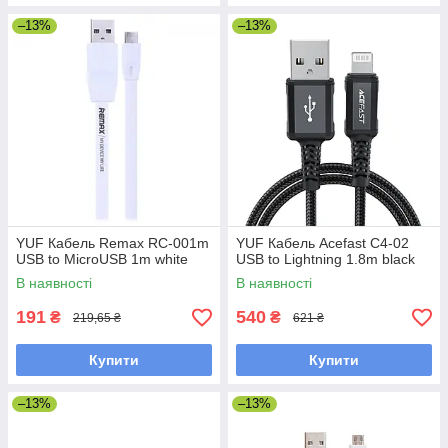
–13%
–13%
YUF Кабель Remax RC-001m
YUF Кабель Acefast C4-02
USB to MicroUSB 1m white
USB to Lightning 1.8m black
В наявності
В наявності
191
540
₴
₴
219,65 ₴
621 ₴
Купити
Купити
–13%
–13%