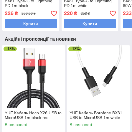
BX81 Type-C to Lightning
BX81 Type-C to Lightning
BX83
PD 1m black
PD 1m white
60W 
226
220
233
₴
₴
259,90 ₴
253 ₴
Купити
Купити
Акційні пропозиції та новинки
–13%
–13%
YUF Кабель Hoco X26 USB to
YUF Кабель Borofone BX31
MicroUSB 1m black red
USB to MicroUSB 1m white
В наявності
В наявності