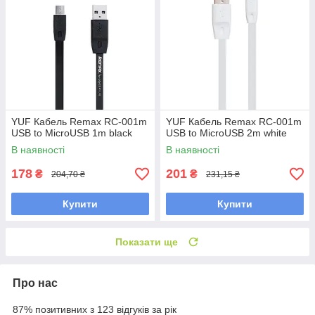
YUF Кабель Remax RC-001m
YUF Кабель Remax RC-001m
USB to MicroUSB 1m black
USB to MicroUSB 2m white
В наявності
В наявності
178
201
₴
₴
204,70 ₴
231,15 ₴
Купити
Купити
Показати ще
Про нас
87% позитивних з 123 відгуків за рік