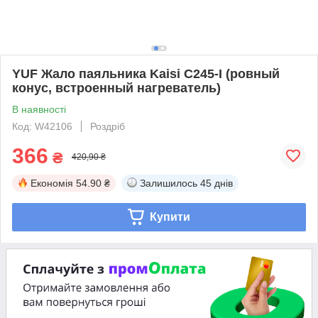
YUF Жало паяльника Kaisi C245-I (ровный
конус, встроенный нагреватель)
В наявності
Код: W42106
Роздріб
366
₴
420,90 ₴
Економія
54.90 ₴
Залишилось
45 днів
Купити