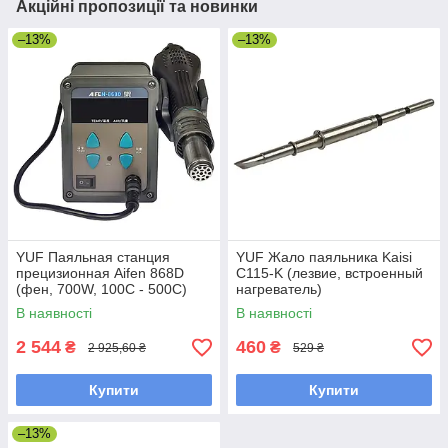
Акційні пропозиції та новинки
–13%
–13%
YUF Паяльная станция
YUF Жало паяльника Kaisi
прецизионная Aifen 868D
C115-K (лезвие, встроенный
(фен, 700W, 100C - 500C)
нагреватель)
В наявності
В наявності
2 544
460
₴
₴
2 925,60 ₴
529 ₴
Купити
Купити
–13%