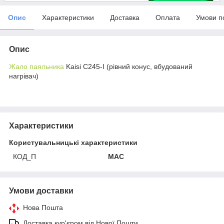
Опис
Характеристики
Доставка
Оплата
Умови п
Опис
Жало паяльника
Kaisi C245-I (рівний конус, вбудований
нагрівач)
Характеристики
Користувальницькі характеристики
КОД_П
MAC
Умови доставки
Нова Пошта
Доставка кур'єром від Нової Пошти