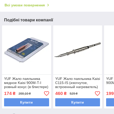
Всі умови повернення
Подібні товари компанії
YUF Жало паяльника
YUF Жало паяльника Kaisi
YUF 
медное Kaisi 900M-T-I
C115-IS (изогнутое,
900M
ровный конус (в блистере)
встроенный нагреватель)
174
460
199
₴
₴
200,10 ₴
529 ₴
Купити
Купити