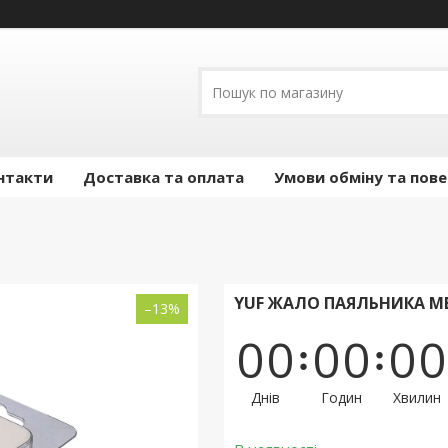
нтакти
Доставка та оплата
Умови обміну та пов
YUF ЖАЛО ПАЯЛЬНИКА МЕД
–13%
0
0
0
0
0
0
Днів
Годин
Хвилин