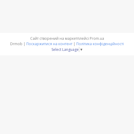
Сайт створений на маркетплейсі
Prom.ua
Drmob |
Поскаржитися на контент
|
Політика конфіденційності
Select Language
▼