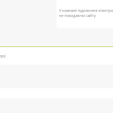
У компанії підключені електр
не покидаючи сайту.
ері)