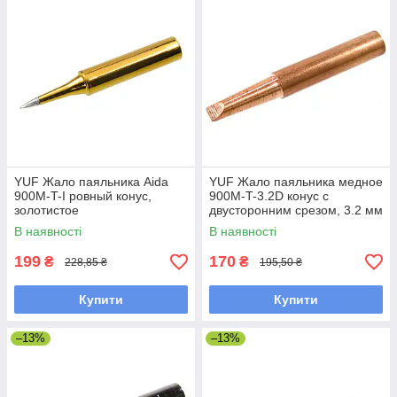
YUF Жало паяльника Aida
YUF Жало паяльника медное
900M-T-I ровный конус,
900M-T-3.2D конус с
золотистое
двусторонним срезом, 3.2 мм
В наявності
В наявності
199
170
₴
₴
228,85 ₴
195,50 ₴
Купити
Купити
–13%
–13%