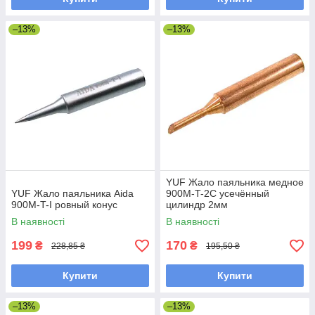
–13%
–13%
YUF Жало паяльника медное
YUF Жало паяльника Aida
900M-T-2C усечённый
900M-T-I ровный конус
цилиндр 2мм
В наявності
В наявності
199
170
₴
₴
228,85 ₴
195,50 ₴
Купити
Купити
–13%
–13%