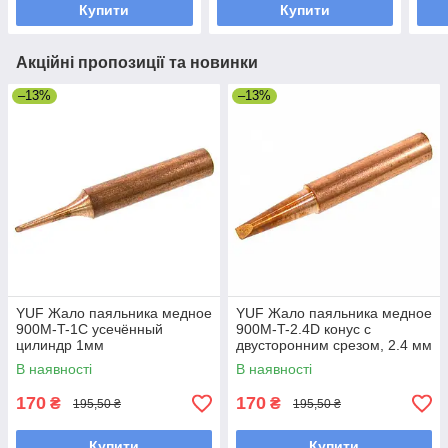
Купити
Купити
Акційні пропозиції та новинки
–13%
–13%
YUF Жало паяльника медное
YUF Жало паяльника медное
900M-T-1C усечённый
900M-T-2.4D конус с
цилиндр 1мм
двусторонним срезом, 2.4 мм
В наявності
В наявності
170
170
₴
₴
195,50 ₴
195,50 ₴
Купити
Купити