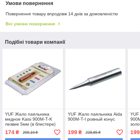
Умови повернення
Повернення товару впродовж 14 днів за домовленістю
Всі умови повернення
Подібні товари компанії
YUF Жало паяльника
YUF Жало паяльника Aida
YUF 
медное Kaisi 900M-T-K
900M-T-I ровный конус
900M
лезвие 5мм (в блистере)
золо
174
199
199
₴
₴
200,10 ₴
228,85 ₴