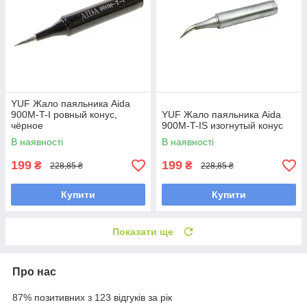
YUF Жало паяльника Aida
900M-T-I ровный конус,
YUF Жало паяльника Aida
чёрное
900M-T-IS изогнутый конус
В наявності
В наявності
199
199
₴
₴
228,85 ₴
228,85 ₴
Купити
Купити
Показати ще
Про нас
87% позитивних з 123 відгуків за рік