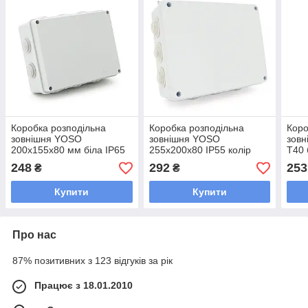
Коробка розподільна
Коробка розподільна
Коро
зовнішня YOSO
зовнішня YOSO
зовн
200x155x80 мм біла IP65
255х200х80 IP55 колір
T40 
10 отворів із
білий (255*200*80)
IP55
248
292
253
₴
₴
гермовводами для
саль
силових і
кабе
Купити
Купити
слабкострумових мереж
Про нас
87% позитивних з 123 відгуків за рік
Працює з 18.01.2010