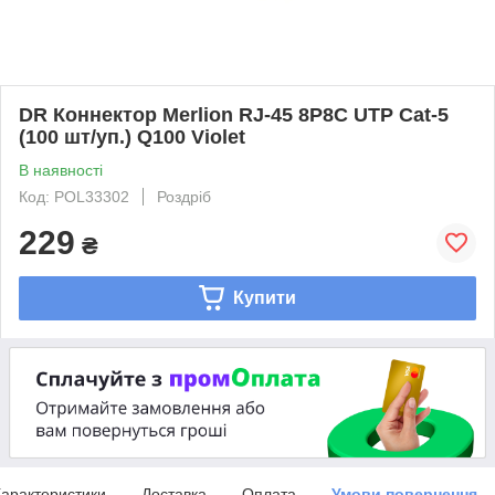
DR Коннектор Merlion RJ-45 8P8C UTP Cat-5
(100 шт/уп.) Q100 Violet
В наявності
Код: POL33302
Роздріб
229
₴
Купити
арактеристики
Доставка
Оплата
Умови повернення