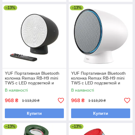
–13%
–13%
YUF Портативная Bluetooth
YUF Портативная Bluetooth
колонка Remax RB-H9 mini
колонка Remax RB-H9 mini
TWS с LED подсветкой и
TWS с LED подсветкой и
пультом black
пультом white
В наявності
В наявності
968
968
₴
₴
1 113,20 ₴
1 113,20 ₴
Купити
Купити
–13%
–13%