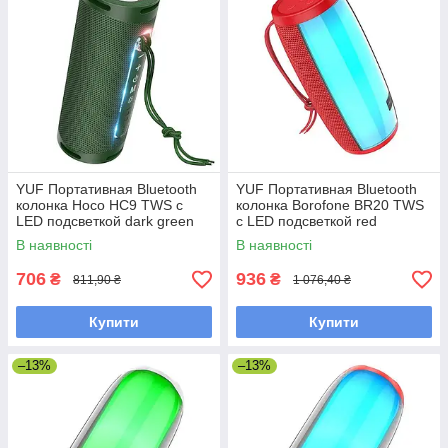
YUF Портативная Bluetooth
YUF Портативная Bluetooth
колонка Hoco HC9 TWS с
колонка Borofone BR20 TWS
LED подсветкой dark green
с LED подсветкой red
В наявності
В наявності
706
936
₴
₴
811,90 ₴
1 076,40 ₴
Купити
Купити
–13%
–13%