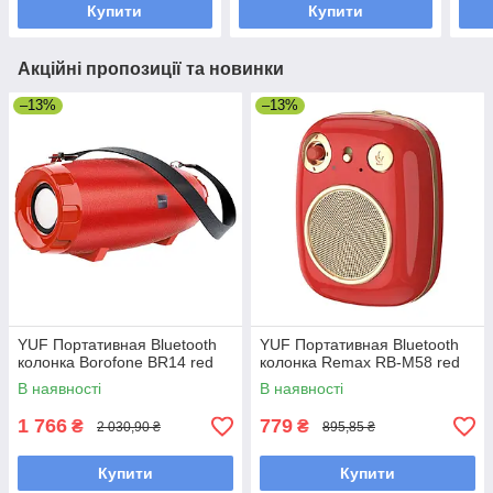
Купити
Купити
Акційні пропозиції та новинки
–13%
–13%
YUF Портативная Bluetooth
YUF Портативная Bluetooth
колонка Borofone BR14 red
колонка Remax RB-M58 red
В наявності
В наявності
1 766
779
₴
₴
2 030,90 ₴
895,85 ₴
Купити
Купити