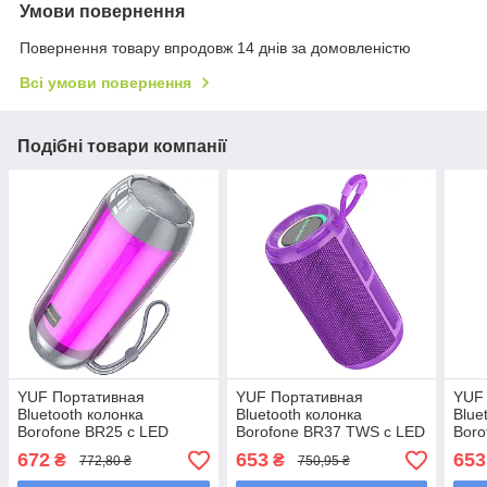
Умови повернення
Повернення товару впродовж 14 днів за домовленістю
Всі умови повернення
Подібні товари компанії
YUF Портативная
YUF Портативная
YUF
Bluetooth колонка
Bluetooth колонка
Blue
Borofone BR25 с LED
Borofone BR37 TWS с LED
Boro
подсветкой grey
подсветкой purple
подс
672
653
653
₴
₴
772,80 ₴
750,95 ₴