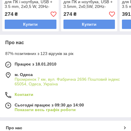
для ПК і ноутбука, USB +
для ПК и ноутбука, USB +
для 
3.5 mm, 2x0,5 W, 20Hz-
3.5mm, 2x0,5W, 20Hz-
3.5 
20KHz, Blue, BOX, Q100
20KHz, Black, BOX, Q100
20KH
274
274
391
₴
₴
Купити
Купити
Про нас
87% позитивних з 123 відгуків за рік
Працює з 18.01.2010
м. Одеса
Промринок 7 км, вул. Фабрична 2696 Поштовий індекс
65054, Одеса, Україна
Контакти
Сьогодні працює з 09:30 до 14:00
Показати весь графік роботи
Про нас