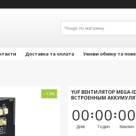
нтакти
Доставка та оплата
Умови обміну та пов
YUF ВЕНТИЛЯТОР MEGA-I
–13%
ВСТРОЕННЫМ АККУМУЛ
0
0
0
0
0
0
Днів
Годин
Хвилин