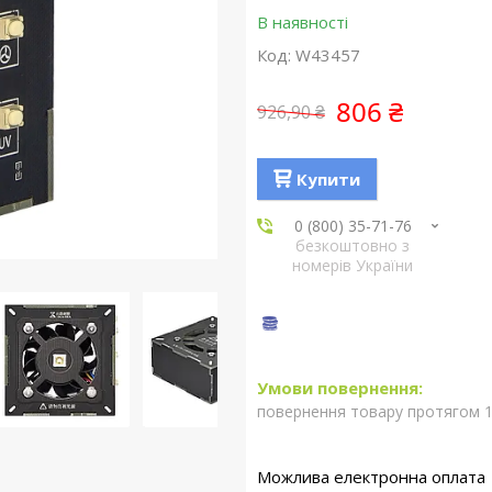
В наявності
Код:
W43457
806 ₴
926,90 ₴
Купити
0 (800) 35-71-76
безкоштовно з
номерів України
повернення товару протягом 1