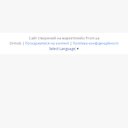
Сайт створений на маркетплейсі
Prom.ua
Drmob |
Поскаржитися на контент
|
Політика конфіденційності
Select Language
▼