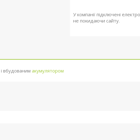
У компанії підключені електр
не покидаючи сайту.
ю і вбудованим
акумулятором