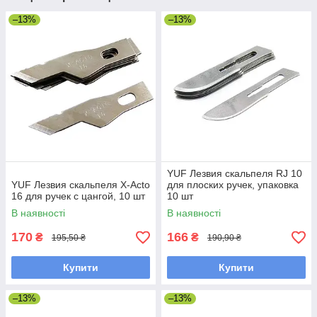
–13%
–13%
YUF Лезвия скальпеля RJ 10
YUF Лезвия скальпеля X-Acto
для плоских ручек, упаковка
16 для ручек с цангой, 10 шт
10 шт
В наявності
В наявності
170
166
₴
₴
195,50 ₴
190,90 ₴
Купити
Купити
–13%
–13%