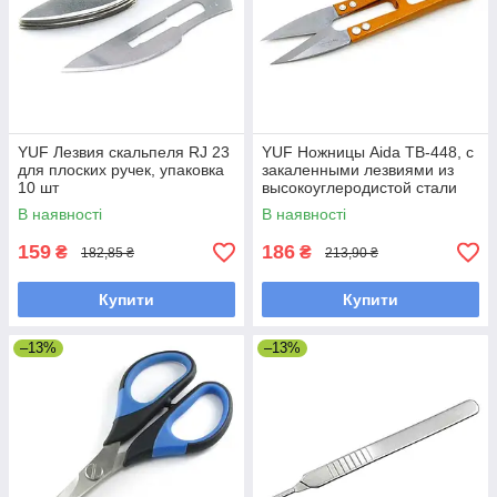
YUF Лезвия скальпеля RJ 23
YUF Ножницы Aida TB-448, с
для плоских ручек, упаковка
закаленными лезвиями из
10 шт
высокоуглеродистой стали
(10,7 см, длина лезвия 3,2)
В наявності
В наявності
159
186
₴
₴
182,85 ₴
213,90 ₴
Купити
Купити
–13%
–13%