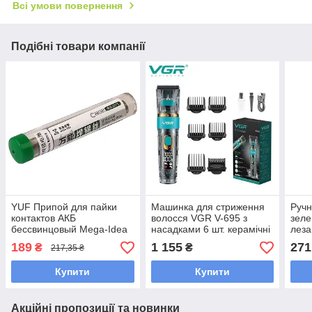
Всі умови повернення
Подібні товари компанії
YUF Припой для пайки
Машинка для стриження
Ручн
контактов АКБ
волосся VGR V-695 з
зеле
бессвинцовый Mega-Idea
насадками 6 шт. керамічні
леза
Lead Free (1.0 x 1770 мм,
леза акумуляторна USB
зруч
189
1 155
271
₴
₴
217,35 ₴
10 гр, Sn 99.3%, Cu 0.7%, t
зарядка 2600 mAh
млин
плавления 227 гр.
см
Купити
Купити
Акційні пропозиції та новинки