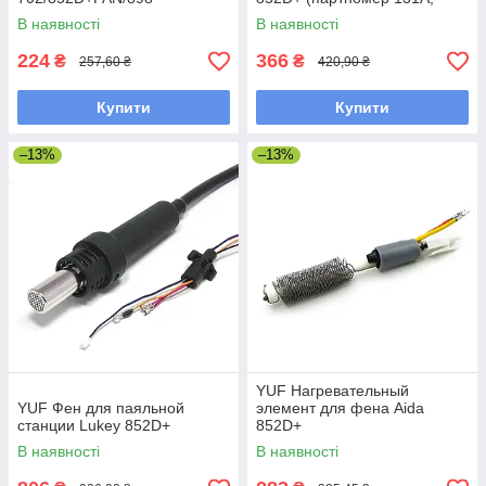
аналог Hakko, 60W)
В наявності
В наявності
224
366
₴
₴
257,60 ₴
420,90 ₴
Купити
Купити
–13%
–13%
YUF Нагревательный
YUF Фен для паяльной
элемент для фена Aida
станции Lukey 852D+
852D+
В наявності
В наявності