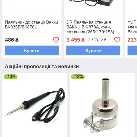
Паяльник до станції Bakku
DR Паяльная станция
YUF
BK936B/BK878L
BAKKU BK-878А, фен,
элем
паяльник (265*170*158)
Baku
2,41 кг
936B
486
3 455
213
₴
₴
3 638,12 ₴
Купити
Купити
Акційні пропозиції та новинки
–13%
–13%