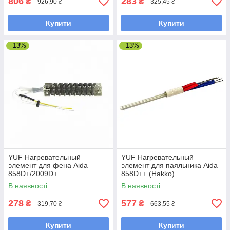
806
283
₴
₴
926,90 ₴
325,45 ₴
Купити
Купити
–13%
–13%
YUF Нагревательный
YUF Нагревательный
элемент для фена Aida
элемент для паяльника Aida
858D+/2009D+
858D++ (Hakko)
В наявності
В наявності
278
577
₴
₴
319,70 ₴
663,55 ₴
Купити
Купити