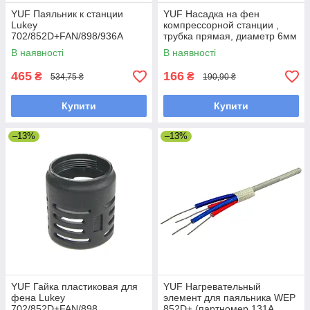
YUF Паяльник к станции
YUF Насадка на фен
Lukey
компрессорной станции ,
702/852D+FAN/898/936A
трубка прямая, диаметр 6мм
(нагрев. эл. про-во Taiwan)
В наявності
В наявності
465
166
₴
₴
534,75 ₴
190,90 ₴
Купити
Купити
–13%
–13%
YUF Гайка пластиковая для
YUF Нагревательный
фена Lukey
элемент для паяльника WEP
702/852D+FAN/898
852D+ (партномер 131A,