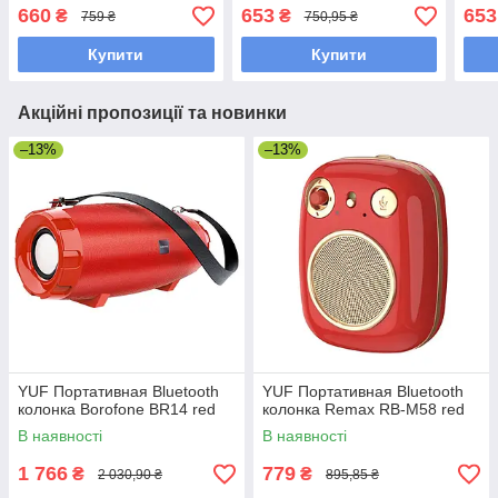
подсветкой blue
подсветкой purple
подс
660
653
653
₴
₴
759 ₴
750,95 ₴
Купити
Купити
Акційні пропозиції та новинки
–13%
–13%
YUF Портативная Bluetooth
YUF Портативная Bluetooth
колонка Borofone BR14 red
колонка Remax RB-M58 red
В наявності
В наявності
1 766
779
₴
₴
2 030,90 ₴
895,85 ₴