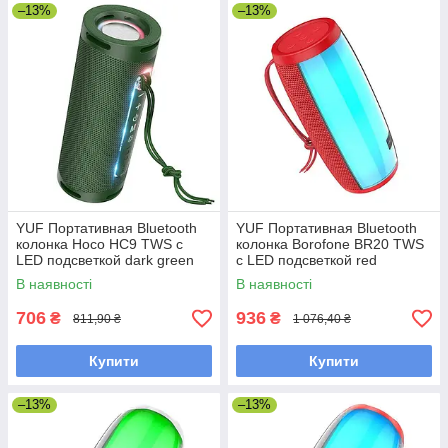
–13%
–13%
YUF Портативная Bluetooth
YUF Портативная Bluetooth
колонка Hoco HC9 TWS с
колонка Borofone BR20 TWS
LED подсветкой dark green
с LED подсветкой red
В наявності
В наявності
706
936
₴
₴
811,90 ₴
1 076,40 ₴
Купити
Купити
–13%
–13%