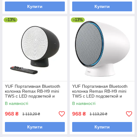
Купити
Купити
–13%
–13%
YUF Портативная Bluetooth
YUF Портативная Bluetooth
колонка Remax RB-H9 mini
колонка Remax RB-H9 mini
TWS с LED подсветкой и
TWS с LED подсветкой и
пультом black
пультом white
В наявності
В наявності
968
968
₴
₴
1 113,20 ₴
1 113,20 ₴
Купити
Купити