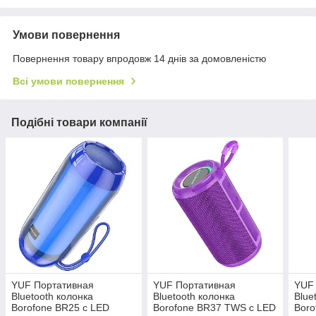
Умови повернення
Повернення товару впродовж 14 днів за домовленістю
Всі умови повернення
Подібні товари компанії
YUF Портативная
YUF Портативная
YUF
Bluetooth колонка
Bluetooth колонка
Blue
Borofone BR25 с LED
Borofone BR37 TWS с LED
Boro