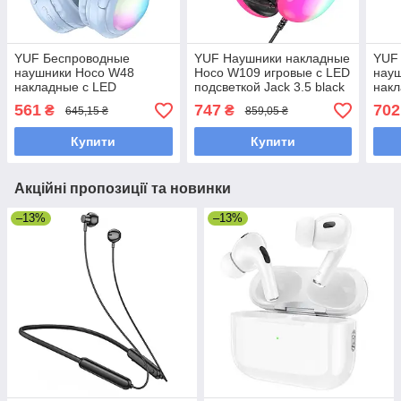
YUF Беспроводные
YUF Наушники накладные
YUF
наушники Hoco W48
Hoco W109 игровые с LED
нау
накладные с LED
подсветкой Jack 3.5 black
накл
подсветкой blue
подс
561
747
702
₴
₴
645,15 ₴
859,05 ₴
Купити
Купити
Акційні пропозиції та новинки
–13%
–13%