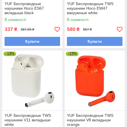
YUF Беспроводные
YUF Беспроводные TWS
наушники Hoco ES67
наушники Hoco EW47
вкладыши black
вакуумные white
В наявності
В наявності
337
580
₴
₴
387,55 ₴
667 ₴
Купити
Купити
–13%
–13%
YUF Беспроводные TWS
YUF Беспроводные TWS
наушники V11 вкладыши
наушники V8 вкладыши
white
orange