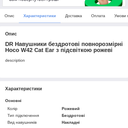
Опис
Характеристики
Доставка
Оплата
Умови 
Опис
DR Навушники бездротові повнорозмірні
Hoco W42 Cat Ear з підсвіткою рожеві
description
Характеристики
Основні
Колір
Рожевий
Тип підключення
Бездротові
Вид навушників
Накладні