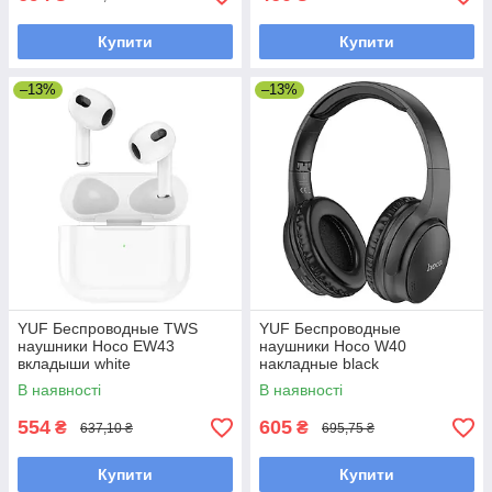
Купити
Купити
–13%
–13%
YUF Беспроводные TWS
YUF Беспроводные
наушники Hoco EW43
наушники Hoco W40
вкладыши white
накладные black
В наявності
В наявності
554
605
₴
₴
637,10 ₴
695,75 ₴
Купити
Купити