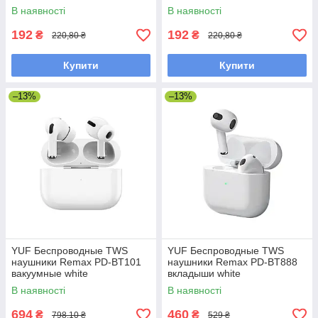
В наявності
В наявності
192
192
₴
₴
220,80 ₴
220,80 ₴
Купити
Купити
–13%
–13%
YUF Беспроводные TWS
YUF Беспроводные TWS
наушники Remax PD-BT101
наушники Remax PD-BT888
вакуумные white
вкладыши white
В наявності
В наявності
694
460
₴
₴
798,10 ₴
529 ₴