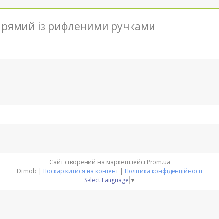
, прямий із рифленими ручками
Сайт створений на маркетплейсі
Prom.ua
Drmob |
Поскаржитися на контент
|
Політика конфіденційності
Select Language
▼