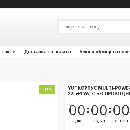
нтакти
Доставка та оплата
Умови обміну та пов
YUF КОРПУС MULTI-POWER
–13%
22.5+15W, С БЕСПРОВОД
0
0
0
0
0
0
Днів
Годин
Хвилин