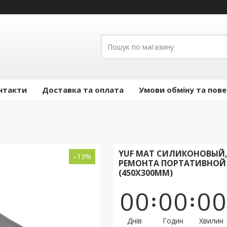
нтакти
Доставка та оплата
Умови обміну та пов
YUF МАТ СИЛИКОНОВЫЙ,
–13%
РЕМОНТА ПОРТАТИВНОЙ 
(450X300ММ)
0
0
0
0
0
0
Днів
Годин
Хвилин