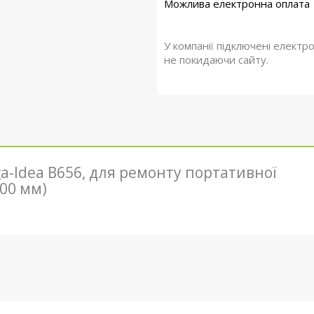
У компанії підключені електр
не покидаючи сайту.
-Idea B656, для ремонту портативної
300 мм)