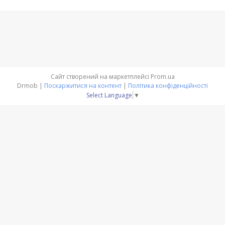
Сайт створений на маркетплейсі
Prom.ua
Drmob |
Поскаржитися на контент
|
Політика конфіденційності
Select Language
▼