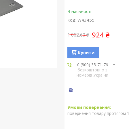
В наявності
Код:
W43455
924 ₴
1 062,60 ₴
Купити
0 (800) 35-71-76
безкоштовно з
номерів України
повернення товару протягом 1