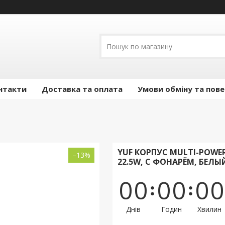
нтакти
Доставка та оплата
Умови обміну та пов
YUF КОРПУС MULTI-POWER
–13%
22.5W, С ФОНАРЁМ, БЕЛЫ
0
0
0
0
0
0
Днів
Годин
Хвилин