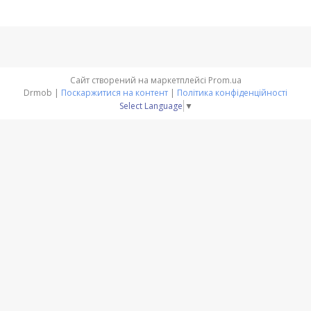
Сайт створений на маркетплейсі
Prom.ua
Drmob |
Поскаржитися на контент
|
Політика конфіденційності
Select Language
▼