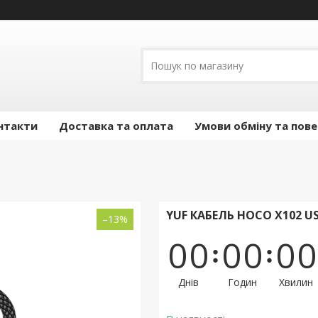
нтакти
Доставка та оплата
Умови обміну та пов
YUF КАБЕЛЬ HOCO X102 U
–13%
0
0
0
0
0
0
Днів
Годин
Хвилин