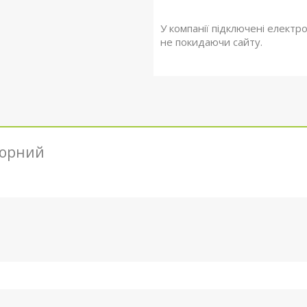
У компанії підключені електр
не покидаючи сайту.
чорний