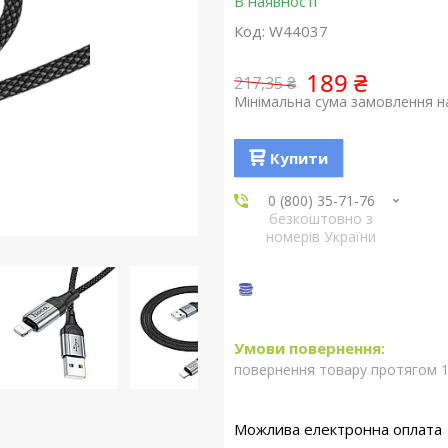
В наявності
Код:
W44037
189 ₴
217,35 ₴
Мінімальна сума замовлення на
Купити
0 (800) 35-71-76
безкоштовно з
номерів України
повернення товару протягом 1