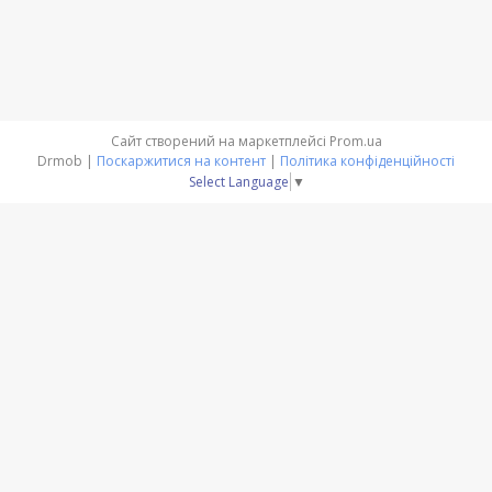
Сайт створений на маркетплейсі
Prom.ua
Drmob |
Поскаржитися на контент
|
Політика конфіденційності
Select Language
▼