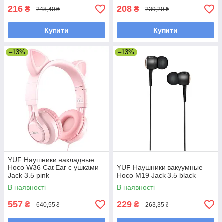
216
208
₴
₴
248,40 ₴
239,20 ₴
Купити
Купити
–13%
–13%
YUF Наушники накладные
Hoco W36 Cat Ear с ушками
YUF Наушники вакуумные
Jack 3.5 pink
Hoco M19 Jack 3.5 black
В наявності
В наявності
557
229
₴
₴
640,55 ₴
263,35 ₴