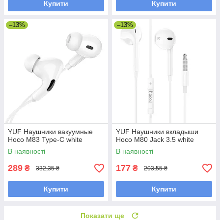
Купити
Купити
–13%
–13%
YUF Наушники вакуумные
YUF Наушники вкладыши
Hoco M83 Type-C white
Hoco M80 Jack 3.5 white
В наявності
В наявності
289
177
₴
₴
332,35 ₴
203,55 ₴
Купити
Купити
Показати ще