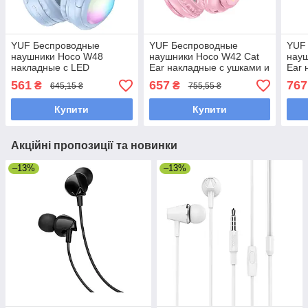
YUF Беспроводные
YUF Беспроводные
YUF
наушники Hoco W48
наушники Hoco W42 Cat
науш
накладные с LED
Ear накладные с ушками и
Ear 
подсветкой blue
LED подсветкой cherry
LED 
561
657
767
₴
₴
645,15 ₴
755,55 ₴
blossom
Купити
Купити
Акційні пропозиції та новинки
–13%
–13%