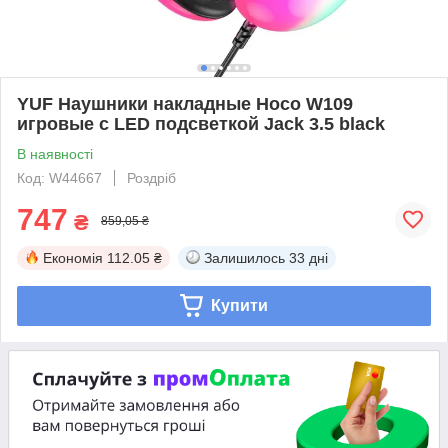
YUF Наушники накладные Hoco W109
игровые с LED подсветкой Jack 3.5 black
В наявності
Код: W44667
Роздріб
747
₴
859,05 ₴
Економія
112.05 ₴
Залишилось
33 дні
Купити