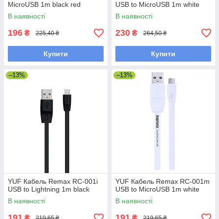
MicroUSB 1m black red
USB to MicroUSB 1m white
В наявності
В наявності
196
230
₴
₴
225,40 ₴
264,50 ₴
Купити
Купити
–13%
–13%
YUF Кабель Remax RC-001i
YUF Кабель Remax RC-001m
USB to Lightning 1m black
USB to MicroUSB 1m white
В наявності
В наявності
191
191
₴
₴
219,65 ₴
219,65 ₴