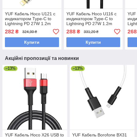
YUF Кабель Hoco U121 с
YUF Кабель Hoco U116 с
YUF 
индикатором Type-C to
индикатором Type-C to
инди
Lightning PD 27W 1.2m
Lightning PD 27W 1.2m
Ligh
black
black
grey
282
288
268
₴
₴
324,30 ₴
331,20 ₴
Купити
Купити
Акційні пропозиції та новинки
–13%
–13%
YUF Кабель Hoco X26 USB to
YUF Кабель Borofone BX31