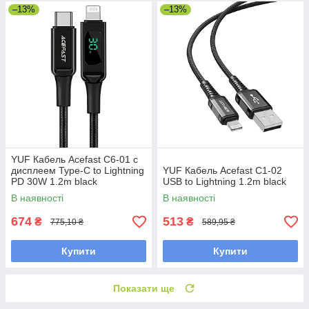
–13%
–13%
YUF Кабель Acefast C6-01 с
дисплеем Type-C to Lightning
YUF Кабель Acefast C1-02
PD 30W 1.2m black
USB to Lightning 1.2m black
В наявності
В наявності
674
513
₴
₴
775,10 ₴
589,95 ₴
Купити
Купити
Показати ще