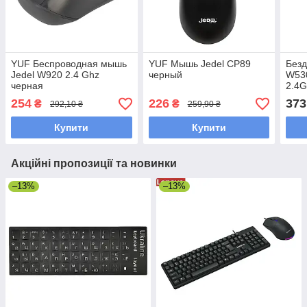
YUF Беспроводная мышь
YUF Мышь Jedel CP89
Без
Jedel W920 2.4 Ghz
черный
W53
черная
2.4
чутл
254
226
373
₴
₴
292,10 ₴
259,90 ₴
робо
Купити
Купити
Акційні пропозиції та новинки
–13%
–13%