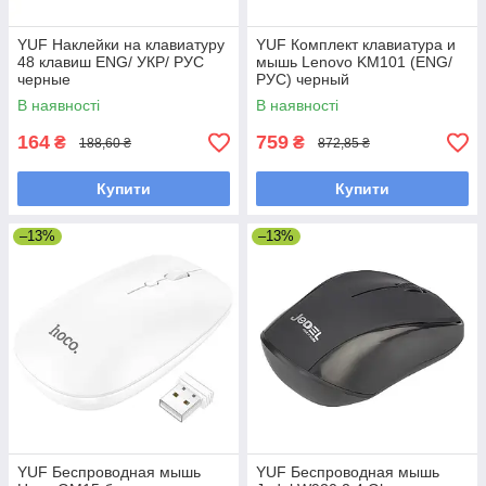
YUF Наклейки на клавиатуру
YUF Комплект клавиатура и
48 клавиш ENG/ УКР/ РУС
мышь Lenovo KM101 (ENG/
черные
РУС) черный
В наявності
В наявності
164
759
₴
₴
188,60 ₴
872,85 ₴
Купити
Купити
–13%
–13%
YUF Беспроводная мышь
YUF Беспроводная мышь