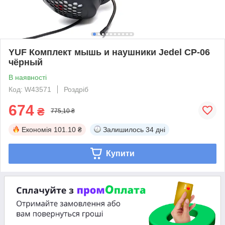
YUF Комплект мышь и наушники Jedel CP-06
чёрный
В наявності
Код: W43571
Роздріб
674
₴
775,10 ₴
Економія
101.10 ₴
Залишилось
34 дні
Купити