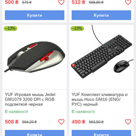
500
512
₴
₴
575 ₴
588,80 ₴
Купити
Купити
–13%
–13%
YUF Игровая мышь Jedel
YUF Комплект клавиатура и
GM1079 3200 DPI с RGB
мышь Hoco GM16 (ENG/
подсветкой черная
РУС) черный
В наявності
В наявності
508
490
₴
₴
584,20 ₴
563,50 ₴
Купити
Купити