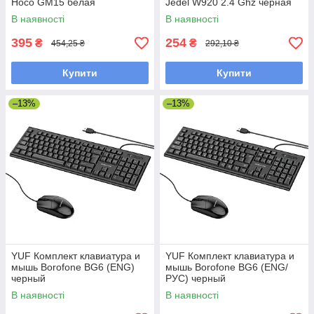
Hoco GM15 белая
Jedel W920 2.4 Ghz черная
В наявності
В наявності
395
254
₴
₴
454,25 ₴
292,10 ₴
Купити
Купити
–13%
–13%
YUF Комплект клавиатура и
YUF Комплект клавиатура и
мышь Borofone BG6 (ENG)
мышь Borofone BG6 (ENG/
черный
РУС) черный
В наявності
В наявності