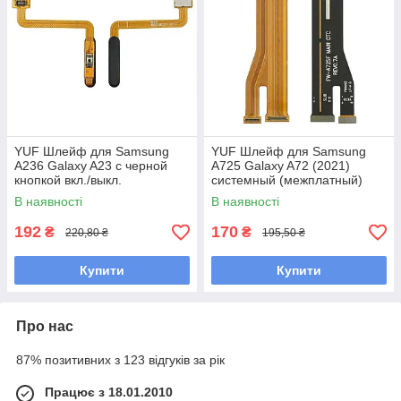
YUF Шлейф для Samsung
YUF Шлейф для Samsung
A236 Galaxy A23 с черной
A725 Galaxy A72 (2021)
кнопкой вкл./выкл.
системный (межплатный)
В наявності
В наявності
192
170
₴
₴
220,80 ₴
195,50 ₴
Купити
Купити
Про нас
87% позитивних з 123 відгуків за рік
Працює з 18.01.2010