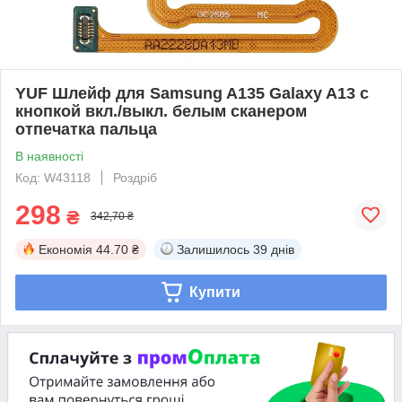
YUF Шлейф для Samsung A135 Galaxy A13 с
кнопкой вкл./выкл. белым сканером
отпечатка пальца
В наявності
Код: W43118
Роздріб
298
₴
342,70 ₴
Економія
44.70 ₴
Залишилось
39 днів
Купити