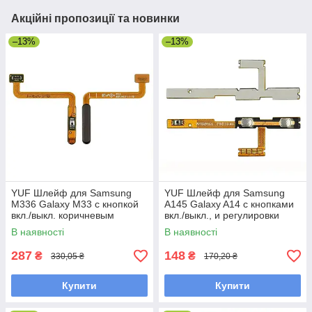
Акційні пропозиції та новинки
–13%
–13%
YUF Шлейф для Samsung
YUF Шлейф для Samsung
M336 Galaxy M33 с кнопкой
A145 Galaxy A14 с кнопками
вкл./выкл. коричневым
вкл./выкл., и регулировки
сканером отпечатка пальца
громкости
В наявності
В наявності
287
148
₴
₴
330,05 ₴
170,20 ₴
Купити
Купити