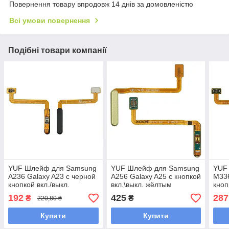
Повернення товару впродовж 14 днів за домовленістю
Всі умови повернення
Подібні товари компанії
YUF Шлейф для Samsung
YUF Шлейф для Samsung
YUF
A236 Galaxy A23 с черной
A256 Galaxy A25 с кнопкой
M336
кнопкой вкл./выкл.
вкл.\выкл. жёлтым
кноп
сканером отпечатка
кор
192
425
287
₴
₴
220,80 ₴
пальца
отпе
Купити
Купити