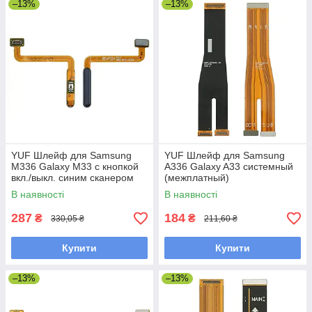
–13%
–13%
YUF Шлейф для Samsung
YUF Шлейф для Samsung
M336 Galaxy M33 с кнопкой
A336 Galaxy A33 системный
вкл./выкл. синим сканером
(межплатный)
отпечатка пальца
В наявності
В наявності
287
184
₴
₴
330,05 ₴
211,60 ₴
Купити
Купити
–13%
–13%