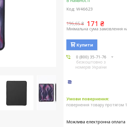
В наявності
Код:
W46623
171 ₴
196,65 ₴
Мінімальна сума замовлення на
Купити
0 (800) 35-71-76
безкоштовно з
номерів України
повернення товару протягом 1