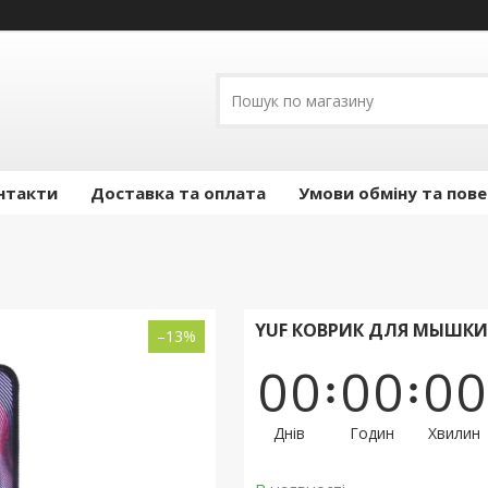
нтакти
Доставка та оплата
Умови обміну та пов
YUF КОВРИК ДЛЯ МЫШКИ 
–13%
0
0
0
0
0
0
Днів
Годин
Хвилин