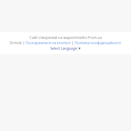
Сайт створений на маркетплейсі
Prom.ua
Drmob |
Поскаржитися на контент
|
Політика конфіденційності
Select Language
▼