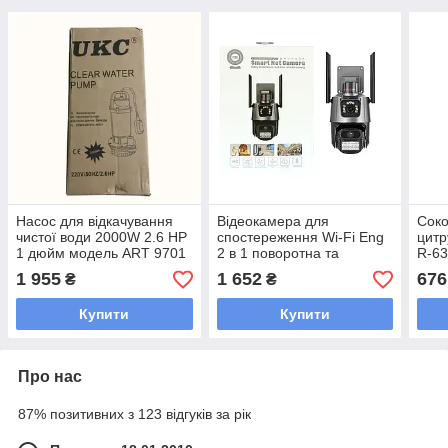
Насос для відкачування
Відеокамера для
Сок
чистої води 2000W 2.6 HP
спостереження Wi-Fi Eng
цитр
1 дюйм модель ART 9701
2 в 1 поворотна та
R-63
для дачі та садових
стаціонарна IP66 сірий
об'є
1 955
1 652
676
₴
₴
потреб
колір 3.6 Мп із функцією
живл
мобільного сповіщення
В
Купити
Купити
Про нас
87% позитивних з 123 відгуків за рік