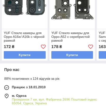
YUF Стекло камеры для
YUF Стекло камеры для
YUF 
Oppo A16e/ A16k с чёрной
Oppo A52 с серебристой
Sams
рамкой
рамкой
с се
172
178
163
₴
₴
Купити
Купити
Про нас
88% позитивних з 124 відгуків за рік
Працює з 18.01.2010
м. Одеса
Промринок 7 км, вул. Фабрична 2696 Поштовий індекс
65054, Одеса, Україна