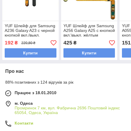
YUF Шлейф для Samsung
YUF Шлейф для Samsung
YUF
A236 Galaxy A23 с черной
A256 Galaxy A25 с кнопкой
A055
кнопкой вкл./выкл.
вкл.\выкл. жёлтым
кноп
сканером отпечатка
гром
192
425
151
₴
₴
220,80 ₴
пальца
Купити
Купити
Про нас
88% позитивних з 124 відгуків за рік
Працює з 18.01.2010
м. Одеса
Промринок 7 км, вул. Фабрична 2696 Поштовий індекс
65054, Одеса, Україна
Контакти