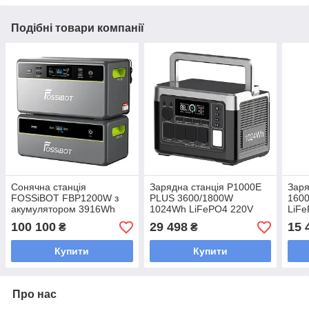
Подібні товари компанії
Сонячна станція
Зарядна станція P1000E
Заря
FOSSiBOT FBP1200W з
PLUS 3600/1800W
160
акумулятором 3916Wh
1024Wh LiFePO4 220V
LiFe
LiFePO4 керування через
чистий синус
сину
100 100
29 498
15 
₴
₴
APP WiFi MPPT 2000W 3
виходи AC 220 1 USB 15
Купити
Купити
W
Про нас